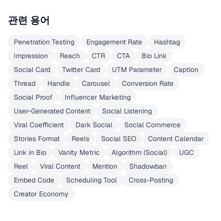
관련 용어
Penetration Testing
Engagement Rate
Hashtag
Impression
Reach
CTR
CTA
Bio Link
Social Card
Twitter Card
UTM Parameter
Caption
Thread
Handle
Carousel
Conversion Rate
Social Proof
Influencer Marketing
User-Generated Content
Social Listening
Viral Coefficient
Dark Social
Social Commerce
Stories Format
Reels
Social SEO
Content Calendar
Link in Bio
Vanity Metric
Algorithm (Social)
UGC
Reel
Viral Content
Mention
Shadowban
Embed Code
Scheduling Tool
Cross-Posting
Creator Economy