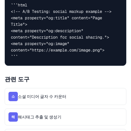
```html

<!-- A/B Testing: social markup example -->

<meta property="og:title" content="Page 
Title">

<meta property="og:description" 
content="Description for social sharing.">

<meta property="og:image" 
content="https://example.com/image.png">

```
관련 도구
소셜 미디어 글자 수 카운터
소
해시태그 추출 및 생성기
해