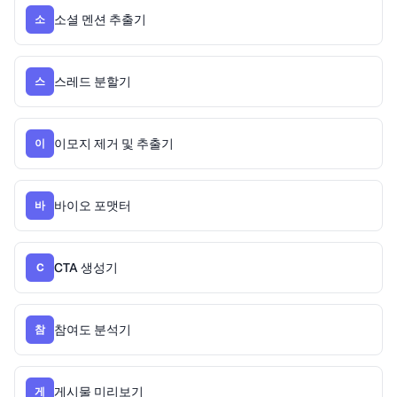
소셜 멘션 추출기
소
스레드 분할기
스
이모지 제거 및 추출기
이
바이오 포맷터
바
CTA 생성기
C
참여도 분석기
참
게시물 미리보기
게