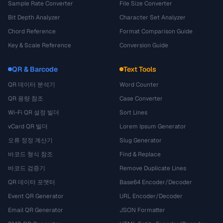
Sample Rate Converter
File Size Converter
Bit Depth Analyzer
Character Set Analyzer
Chord Reference
Format Comparison Guide
Key & Scale Reference
Conversion Guide
QR & Barcode
Text Tools
QR 데이터 분석기
Word Counter
QR 용량 참조
Case Converter
Wi-Fi QR 설정 빌더
Sort Lines
vCard QR 빌더
Lorem Ipsum Generator
오류 정정 계산기
Slug Generator
바코드 형식 참조
Find & Replace
바코드 검증기
Remove Duplicate Lines
QR 데이터 포맷터
Base64 Encoder/Decoder
Event QR Generator
URL Encoder/Decoder
Email QR Generator
JSON Formatter