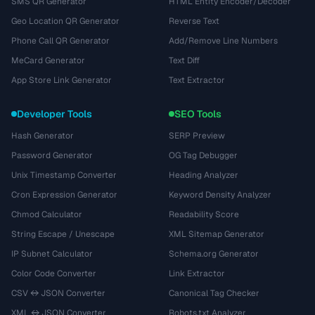
SMS QR Generator
HTML Entity Encoder/Decoder
Geo Location QR Generator
Reverse Text
Phone Call QR Generator
Add/Remove Line Numbers
MeCard Generator
Text Diff
App Store Link Generator
Text Extractor
Developer Tools
SEO Tools
Hash Generator
SERP Preview
Password Generator
OG Tag Debugger
Unix Timestamp Converter
Heading Analyzer
Cron Expression Generator
Keyword Density Analyzer
Chmod Calculator
Readability Score
String Escape / Unescape
XML Sitemap Generator
IP Subnet Calculator
Schema.org Generator
Color Code Converter
Link Extractor
CSV ↔ JSON Converter
Canonical Tag Checker
XML ↔ JSON Converter
Robots.txt Analyzer