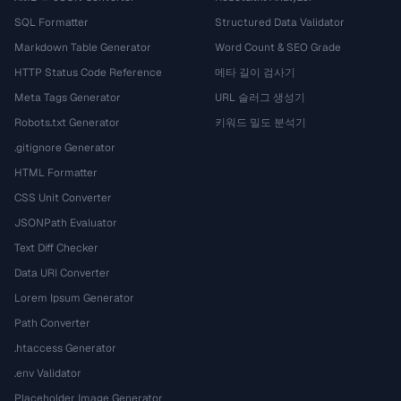
SQL Formatter
Structured Data Validator
Markdown Table Generator
Word Count & SEO Grade
HTTP Status Code Reference
메타 길이 검사기
Meta Tags Generator
URL 슬러그 생성기
Robots.txt Generator
키워드 밀도 분석기
.gitignore Generator
HTML Formatter
CSS Unit Converter
JSONPath Evaluator
Text Diff Checker
Data URI Converter
Lorem Ipsum Generator
Path Converter
.htaccess Generator
.env Validator
Placeholder Image Generator