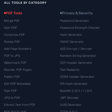
ALL TOOLS BY CATEGORY
PDF Tools
Privacy & Security
Merge PDF
Password Generator
Split PDF
Password Strength Checker
Compress PDF
Hash Generator
Rotate PDF
HMAC Generator
Add Page Numbers
AES Encrypt / Decrypt
PDF to JPG
Random String Generator
Watermark PDF
CSP Header Generator
Reorder PDF Pages
Text Redactor
Flatten PDF
CORS Header Generator
Edit PDF Metadata
SRI Hash Generator
Sign PDF
Base64 인코더 / 디코더
JPG to PDF
JWT Decoder
Extract Text from PDF
UUID Generator
PDF 페이지 삭제
TOTP 설정기