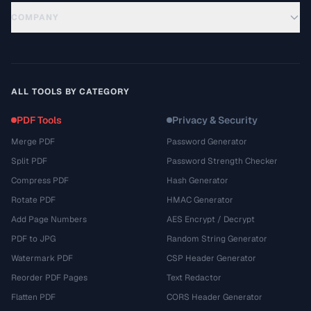
COMPANY
ALL TOOLS BY CATEGORY
PDF Tools
Privacy & Security
Merge PDF
Password Generator
Split PDF
Password Strength Checker
Compress PDF
Hash Generator
Rotate PDF
HMAC Generator
Add Page Numbers
AES Encrypt / Decrypt
PDF to JPG
Random String Generator
Watermark PDF
CSP Header Generator
Reorder PDF Pages
Text Redactor
Flatten PDF
CORS Header Generator