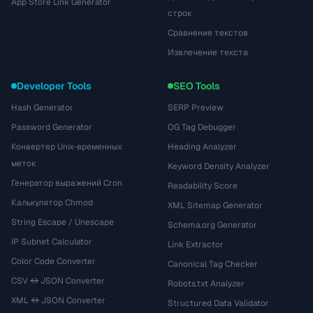
App Store Link Generator
строк
Сравнение текстов
Извлечение текста
Developer Tools
SEO Tools
Hash Generator
SERP Preview
Password Generator
OG Tag Debugger
Конвертер Unix-временных
Heading Analyzer
меток
Keyword Density Analyzer
Генератор выражений Cron
Readability Score
Калькулятор Chmod
XML Sitemap Generator
String Escape / Unescape
Schema.org Generator
IP Subnet Calculator
Link Extractor
Color Code Converter
Canonical Tag Checker
CSV ↔ JSON Converter
Robots.txt Analyzer
XML ↔ JSON Converter
Structured Data Validator