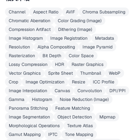
Channel
Aspect Ratio
AVIF
Chroma Subsampling
Chromatic Aberration
Color Grading (Image)
Compression Artifact
Dithering (Image)
Image Histogram
Image Registration
Metadata
Resolution
Alpha Compositing
Image Pyramid
Rasterization
Bit Depth
Color Space
Lossy Compression
HDR
Raster Graphics
Vector Graphics
Sprite Sheet
Thumbnail
WebP
Crop
Image Optimization
Resize
ICC Profile
Image Interpolation
Canvas
Convolution
DPI/PPI
Gamma
Histogram
Noise Reduction (Image)
Panorama Stitching
Feature Matching
Image Segmentation
Object Detection
Mipmap
Morphological Operations
Texture Atlas
Gamut Mapping
IPTC
Tone Mapping