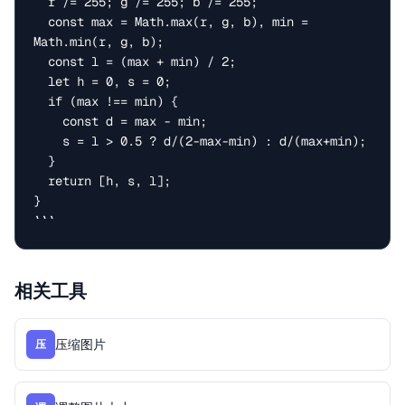
  r /= 255; g /= 255; b /= 255;

  const max = Math.max(r, g, b), min = 
Math.min(r, g, b);

  const l = (max + min) / 2;

  let h = 0, s = 0;

  if (max !== min) {

    const d = max - min;

    s = l > 0.5 ? d/(2-max-min) : d/(max+min);

  }

  return [h, s, l];

}

```
相关工具
压缩图片
压