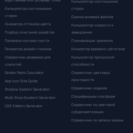
Адаптивные контрольные точки
Калькулятор соотношения
Калькулятор соотношения
сторон
сторон
Оценка размера файлов
Генератор оттенков цвета
Калькулятор скорости и
Подбор сочетаний шрифтов
замедления
Проверка контрастности
Планировщик хранения
Генератор дизайн-токенов
Конвертер времени субтитров
Справочник размеров для
Калькулятор пропускной
соцсетей
способности
Golden Ratio Calculator
Справочник цветовых
пространств
App Icon Size Guide
Справочник кодеков
Shadow System Generator
Спецификации платформ
Multi-Stop Gradient Generator
Справочник по цветовой
CSS Pattern Generator
субдискретизации
Справочник по записи экрана