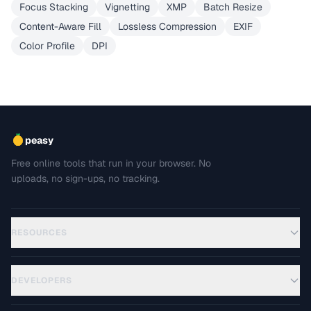
Focus Stacking
Vignetting
XMP
Batch Resize
Content-Aware Fill
Lossless Compression
EXIF
Color Profile
DPI
peasy
Free online tools that run in your browser. No
uploads, no sign-ups, no tracking.
RESOURCES
DEVELOPERS