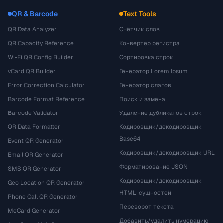
QR & Barcode
Text Tools
QR Data Analyzer
Счётчик слов
QR Capacity Reference
Конвертер регистра
Wi-Fi QR Config Builder
Сортировка строк
vCard QR Builder
Генератор Lorem Ipsum
Error Correction Calculator
Генератор слагов
Barcode Format Reference
Поиск и замена
Barcode Validator
Удаление дубликатов строк
QR Data Formatter
Кодировщик/декодировщик
Base64
Event QR Generator
Кодировщик/декодировщик URL
Email QR Generator
Форматирование JSON
SMS QR Generator
Кодировщик/декодировщик
Geo Location QR Generator
HTML-сущностей
Phone Call QR Generator
Переворот текста
MeCard Generator
Добавить/удалить нумерацию