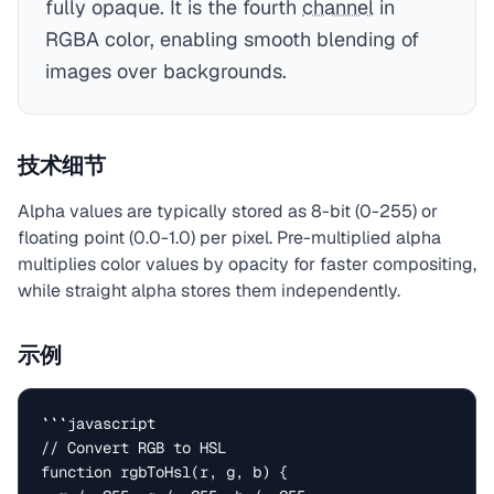
fully opaque. It is the fourth
channel
in
RGBA color, enabling smooth blending of
images over backgrounds.
技术细节
Alpha values are typically stored as 8-bit (0-255) or
floating point (0.0-1.0) per pixel. Pre-multiplied alpha
multiplies color values by opacity for faster compositing,
while straight alpha stores them independently.
示例
```javascript

// Convert RGB to HSL

function rgbToHsl(r, g, b) {
