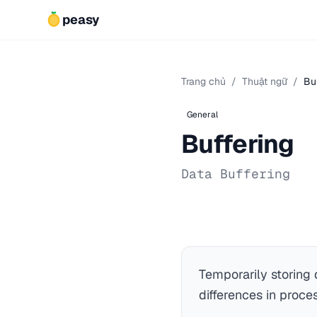
peasy
Trang chủ
/
Thuật ngữ
/
Bu
General
Buffering
Data Buffering
Temporarily storing
differences in proce