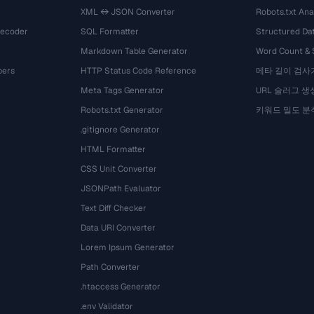
XML ↔ JSON Converter
Robots.txt Ana
Decoder
SQL Formatter
Structured Dat
Markdown Table Generator
Word Count &
bers
HTTP Status Code Reference
메타 길이 검사
Meta Tags Generator
URL 슬러그 생
Robots.txt Generator
키워드 밀도 분
.gitignore Generator
HTML Formatter
CSS Unit Converter
JSONPath Evaluator
Text Diff Checker
Data URI Converter
Lorem Ipsum Generator
Path Converter
.htaccess Generator
.env Validator