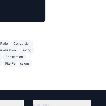
Ratio
Conversion
erialization
Linting
Sanitization
File Permissions
COMPANY