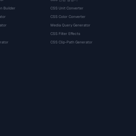
n Builder
CSS Unit Converter
ator
CSS Color Converter
ator
Media Query Generator
CSS Filter Effects
rator
CSS Clip-Path Generator