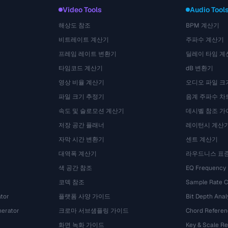
Video Tools
Audio Tool
해상도 참조
BPM 계산기
비트레이트 계산기
주파수 계산기
프레임 레이트 변환기
딜레이 타임 계
타임코드 계산기
dB 변환기
영상 비율 계산기
오디오 파일 크
파일 크기 추정기
음계 주파수 차
속도 및 슬로모션 계산기
데시벨 참조 가
저장 공간 플래너
레이턴시 계산
자막 시간 변환기
센트 계산기
대역폭 계산기
라우드니스 표
색 공간 참조
EQ Frequency
코덱 참조
Sample Rate C
tor
플랫폼 사양 가이드
Bit Depth Anal
nerator
크로마 서브샘플링 가이드
Chord Referen
화면 녹화 가이드
Key & Scale R