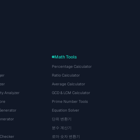
Math Tools
Percentage Calculator
ger
Ratio Calculator
zer
Average Calculator
ty Analyzer
GCD & LCM Calculator
ore
Prime Number Tools
Generator
Equation Solver
nerator
단위 변환기
분수 계산기
 Checker
로마 숫자 변환기