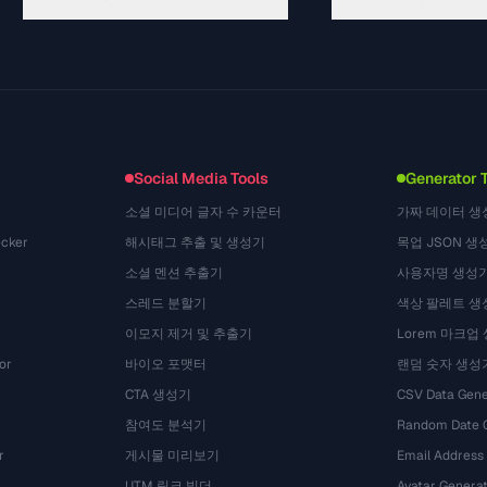
Hướng dẫn
API Documentation
(645)
Thuật ngữ
OpenAPI Spec
(695)
Trường hợp sử dụng
llms.txt
(302)
Định dạng tệp
Embed Widget
(131)
Chuyển đổi
(1484)
Social Media Tools
Generator 
소셜 미디어 글자 수 카운터
가짜 데이터 생
cker
해시태그 추출 및 생성기
목업 JSON 생
소셜 멘션 추출기
사용자명 생성
스레드 분할기
색상 팔레트 생
이모지 제거 및 추출기
Lorem 마크업
or
바이오 포맷터
랜덤 숫자 생성
CTA 생성기
CSV Data Gene
참여도 분석기
Random Date 
r
게시물 미리보기
Email Address
UTM 링크 빌더
Avatar Genera