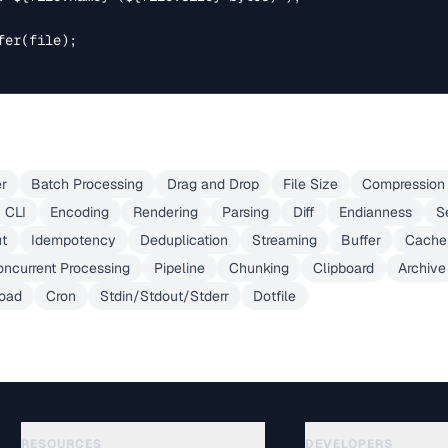
er(file);

er
Batch Processing
Drag and Drop
File Size
Compression 
CLI
Encoding
Rendering
Parsing
Diff
Endianness
S
ut
Idempotency
Deduplication
Streaming
Buffer
Cache
ncurrent Processing
Pipeline
Chunking
Clipboard
Archive
load
Cron
Stdin/Stdout/Stderr
Dotfile
RESOURCES
DEVELOPERS