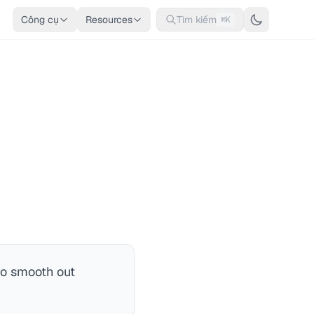
Công cụ
Resources
Tìm kiếm
⌘K
to smooth out