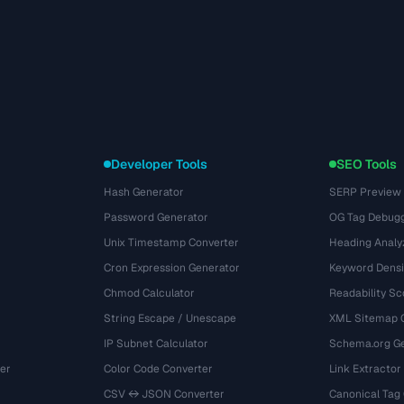
Developer Tools
SEO Tools
Hash Generator
SERP Preview
Password Generator
OG Tag Debug
Unix Timestamp Converter
Heading Analy
Cron Expression Generator
Keyword Densi
Chmod Calculator
Readability Sc
String Escape / Unescape
XML Sitemap 
IP Subnet Calculator
Schema.org Ge
er
Color Code Converter
Link Extractor
CSV ↔ JSON Converter
Canonical Tag