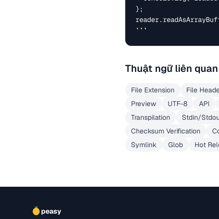
};

reader.readAsArrayBuff
```
Thuật ngữ liên quan
File Extension
File Head
Preview
UTF-8
API
Transpilation
Stdin/Stdo
Checksum Verification
Co
Symlink
Glob
Hot Re
peasy