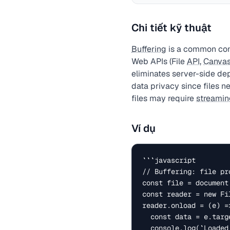
Chi tiết kỹ thuật
Buffering
is a common conc
Web APIs (File
API
,
Canva
eliminates server-side de
data privacy since files n
files may require
streamin
Ví dụ
```javascript

// Buffering: file pr
const file = document
const reader = new Fil
reader.onload = (e) =>
  const data = e.target.result;

  console.log(`Loaded: ${file.name} (${file.size} bytes)`);
