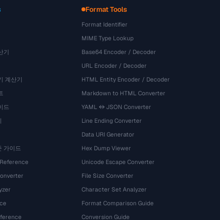
s
Format Tools
Format Identifier
MIME Type Lookup
산기
Base64 Encoder / Decoder
URL Encoder / Decoder
기 계산기
HTML Entity Encoder / Decoder
트
Markdown to HTML Converter
이드
YAML ↔ JSON Converter
기
Line Ending Converter
Data URI Generator
준 가이드
Hex Dump Viewer
 Reference
Unicode Escape Converter
onverter
File Size Converter
yzer
Character Set Analyzer
ce
Format Comparison Guide
eference
Conversion Guide