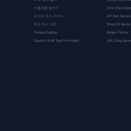
사용자명 검사기
Cron Expressio
이미지 크기 가이드
API Key Gener
최적 게시 시간
Short ID Gener
Thread Splitter
Regex Tester
Caption & Alt Text Formatter
URL Slug Gene