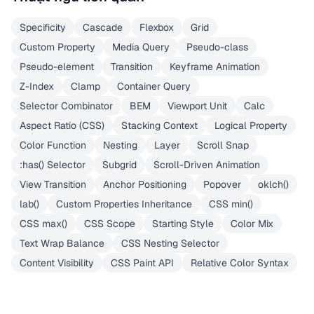
Specificity
Cascade
Flexbox
Grid
Custom Property
Media Query
Pseudo-class
Pseudo-element
Transition
Keyframe Animation
Z-Index
Clamp
Container Query
Selector Combinator
BEM
Viewport Unit
Calc
Aspect Ratio (CSS)
Stacking Context
Logical Property
Color Function
Nesting
Layer
Scroll Snap
:has() Selector
Subgrid
Scroll-Driven Animation
View Transition
Anchor Positioning
Popover
oklch()
lab()
Custom Properties Inheritance
CSS min()
CSS max()
CSS Scope
Starting Style
Color Mix
Text Wrap Balance
CSS Nesting Selector
Content Visibility
CSS Paint API
Relative Color Syntax