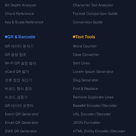
Bit Depth Analyzer
Character Set Analyzer
Chord Reference
Format Comparison Guide
Key & Scale Reference
Conversion Guide
QR & Barcode
Text Tools
QR 데이터 분석기
Word Counter
QR 용량 참조
Case Converter
Wi-Fi QR 설정 빌더
Sort Lines
vCard QR 빌더
Lorem Ipsum Generator
오류 정정 계산기
Slug Generator
바코드 형식 참조
Find & Replace
바코드 검증기
Remove Duplicate Lines
QR 데이터 포맷터
Base64 Encoder/Decoder
Event QR Generator
URL Encoder/Decoder
Email QR Generator
JSON Formatter
SMS QR Generator
HTML Entity Encoder/Decoder