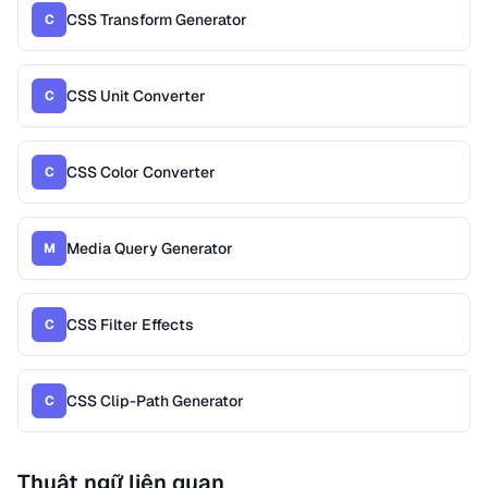
CSS Transform Generator
C
CSS Unit Converter
C
CSS Color Converter
C
Media Query Generator
M
CSS Filter Effects
C
CSS Clip-Path Generator
C
Thuật ngữ liên quan