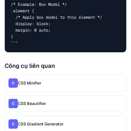
/* Example: Box Model */

.element {

  /* Apply box model to this element */

  display: block;

  margin: 0 auto;

}

```
Công cụ liên quan
CSS Minifier
C
CSS Beautifier
C
CSS Gradient Generator
C