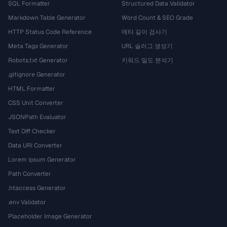
SQL Formatter
Structured Data Validator
Markdown Table Generator
Word Count & SEO Grade
HTTP Status Code Reference
메타 길이 검사기
Meta Tags Generator
URL 슬러그 생성기
Robots.txt Generator
키워드 밀도 분석기
.gitignore Generator
HTML Formatter
CSS Unit Converter
JSONPath Evaluator
Text Diff Checker
Data URI Converter
Lorem Ipsum Generator
Path Converter
.htaccess Generator
.env Validator
Placeholder Image Generator