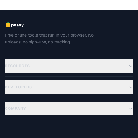
peasy
Free online tools that run in your browser. No
uploads, no sign-ups, no tracking.
RESOURCES
DEVELOPERS
COMPANY