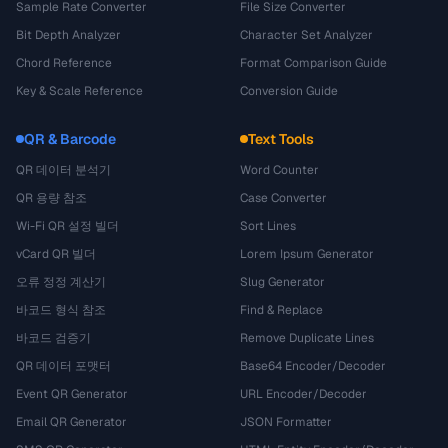
Sample Rate Converter
File Size Converter
Bit Depth Analyzer
Character Set Analyzer
Chord Reference
Format Comparison Guide
Key & Scale Reference
Conversion Guide
QR & Barcode
Text Tools
QR 데이터 분석기
Word Counter
QR 용량 참조
Case Converter
Wi-Fi QR 설정 빌더
Sort Lines
vCard QR 빌더
Lorem Ipsum Generator
오류 정정 계산기
Slug Generator
바코드 형식 참조
Find & Replace
바코드 검증기
Remove Duplicate Lines
QR 데이터 포맷터
Base64 Encoder/Decoder
Event QR Generator
URL Encoder/Decoder
Email QR Generator
JSON Formatter