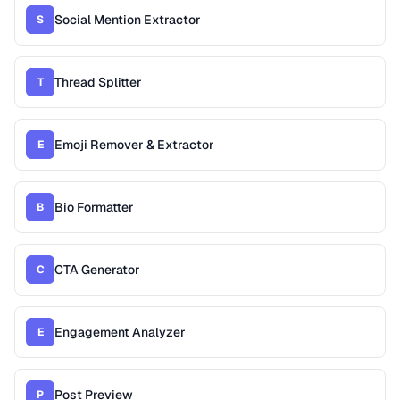
Social Mention Extractor
S
Thread Splitter
T
Emoji Remover & Extractor
E
Bio Formatter
B
CTA Generator
C
Engagement Analyzer
E
Post Preview
P