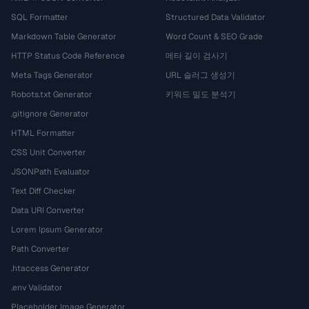
SQL Formatter
Structured Data Validator
Markdown Table Generator
Word Count & SEO Grade
HTTP Status Code Reference
메타 길이 검사기
Meta Tags Generator
URL 슬러그 생성기
Robots.txt Generator
키워드 밀도 분석기
.gitignore Generator
HTML Formatter
CSS Unit Converter
JSONPath Evaluator
Text Diff Checker
Data URI Converter
Lorem Ipsum Generator
Path Converter
.htaccess Generator
.env Validator
Placeholder Image Generator