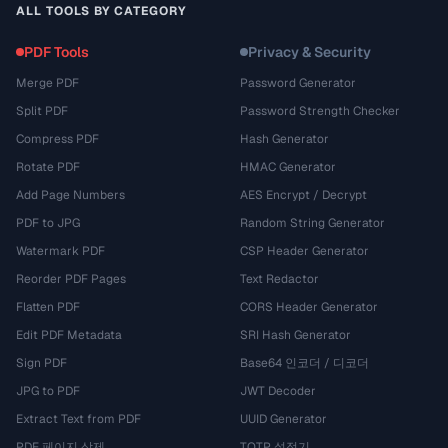
ALL TOOLS BY CATEGORY
PDF Tools
Privacy & Security
Merge PDF
Password Generator
Split PDF
Password Strength Checker
Compress PDF
Hash Generator
Rotate PDF
HMAC Generator
Add Page Numbers
AES Encrypt / Decrypt
PDF to JPG
Random String Generator
Watermark PDF
CSP Header Generator
Reorder PDF Pages
Text Redactor
Flatten PDF
CORS Header Generator
Edit PDF Metadata
SRI Hash Generator
Sign PDF
Base64 인코더 / 디코더
JPG to PDF
JWT Decoder
Extract Text from PDF
UUID Generator
PDF 페이지 삭제
TOTP 설정기