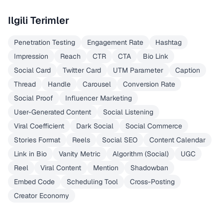
Ilgili Terimler
Penetration Testing
Engagement Rate
Hashtag
Impression
Reach
CTR
CTA
Bio Link
Social Card
Twitter Card
UTM Parameter
Caption
Thread
Handle
Carousel
Conversion Rate
Social Proof
Influencer Marketing
User-Generated Content
Social Listening
Viral Coefficient
Dark Social
Social Commerce
Stories Format
Reels
Social SEO
Content Calendar
Link in Bio
Vanity Metric
Algorithm (Social)
UGC
Reel
Viral Content
Mention
Shadowban
Embed Code
Scheduling Tool
Cross-Posting
Creator Economy