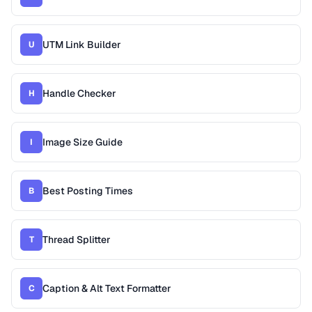
UTM Link Builder
U
Handle Checker
H
Image Size Guide
I
Best Posting Times
B
Thread Splitter
T
Caption & Alt Text Formatter
C