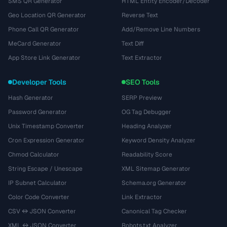
SMS QR Generator
HTML Entity Encoder/Decoder
Geo Location QR Generator
Reverse Text
Phone Call QR Generator
Add/Remove Line Numbers
MeCard Generator
Text Diff
App Store Link Generator
Text Extractor
Developer Tools
SEO Tools
Hash Generator
SERP Preview
Password Generator
OG Tag Debugger
Unix Timestamp Converter
Heading Analyzer
Cron Expression Generator
Keyword Density Analyzer
Chmod Calculator
Readability Score
String Escape / Unescape
XML Sitemap Generator
IP Subnet Calculator
Schema.org Generator
Color Code Converter
Link Extractor
CSV ↔ JSON Converter
Canonical Tag Checker
XML ↔ JSON Converter
Robots.txt Analyzer