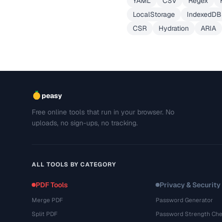
YAML
CSV
Regex
LocalStorage
IndexedDB
CSR
Hydration
ARIA
peasy
Free online tools that run in your browser. No
uploads, no sign-ups, no tracking.
ALL TOOLS BY CATEGORY
PDF Tools
Privacy & Security
Merge PDF
Password Generator
Split PDF
Password Strength Che