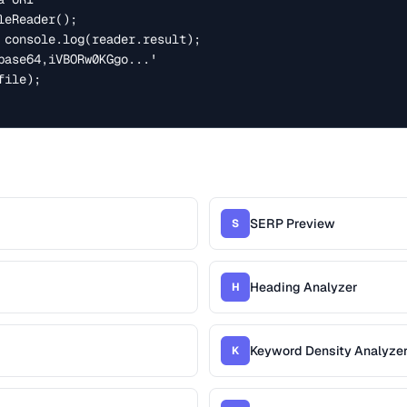
eReader();

 console.log(reader.result);

base64,iVBORw0KGgo...'

ile);

SERP Preview
S
Heading Analyzer
H
Keyword Density Analyze
K