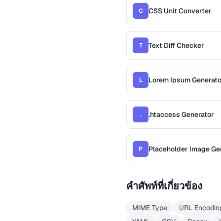
CSS Unit Converter
C
Text Diff Checker
T
Lorem Ipsum Generato
L
.htaccess Generator
.
Placeholder Image Ge
P
คำศัพท์ที่เกี่ยวข้อง
MIME Type
URL Encodin