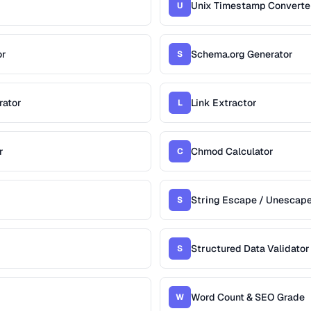
Unix Timestamp Converte
U
or
Schema.org Generator
S
rator
Link Extractor
L
r
Chmod Calculator
C
String Escape / Unescap
S
Structured Data Validator
S
Word Count & SEO Grade
W