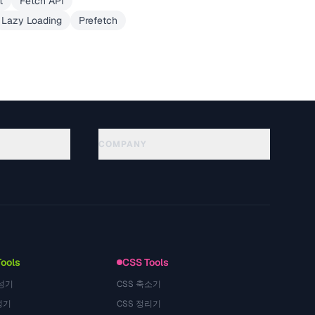
t
Fetch API
Lazy Loading
Prefetch
COMPANY
About
Technology
นโยบายความเป็นส่วนตัว
ข้อกำหนดการใช้บริการ
Tools
CSS Tools
성기
CSS 축소기
성기
CSS 정리기