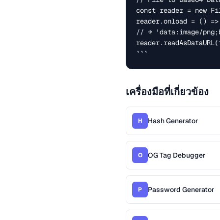
const reader = new Fil
reader.onload = () =>
// → 'data:image/png;
reader.readAsDataURL(f
```
เครื่องมือที่เกี่ยวข้อง
Hash Generator
H
OG Tag Debugger
O
Password Generator
P