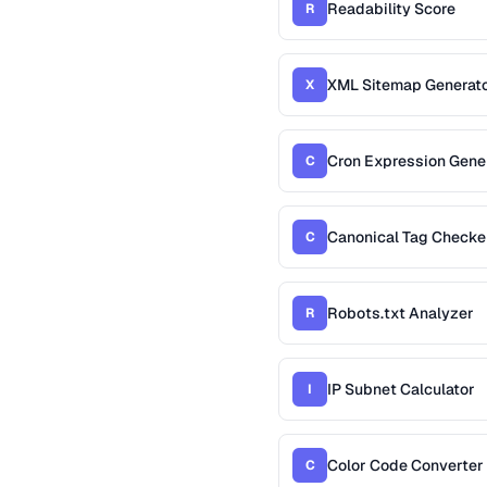
Readability Score
R
XML Sitemap Generat
X
Cron Expression Gene
C
Canonical Tag Checke
C
Robots.txt Analyzer
R
IP Subnet Calculator
I
Color Code Converter
C