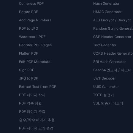
Compress PDF
Hash Generator
Rotate PDF
HMAC Generator
Add Page Numbers
AES Encrypt / Decrypt
PDF to JPG
Random String Generat
Watermark PDF
CSP Header Generator
Reorder PDF Pages
Text Redactor
Flatten PDF
CORS Header Generato
Edit PDF Metadata
SRI Hash Generator
Sign PDF
Base64 인코더 / 디코더
JPG to PDF
JWT Decoder
Extract Text from PDF
UUID Generator
PDF 페이지 삭제
TOTP 설정기
PDF 역순 정렬
SSL 인증서 디코더
PDF 페이지 추출
홀수/짝수 페이지 추출
PDF 페이지 크기 변경