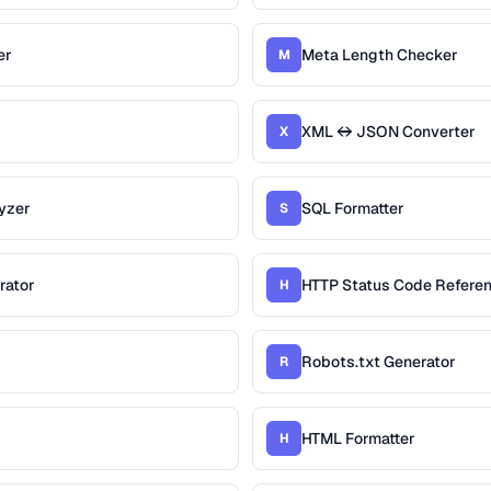
er
Meta Length Checker
M
XML ↔ JSON Converter
X
yzer
SQL Formatter
S
rator
HTTP Status Code Refere
H
Robots.txt Generator
R
HTML Formatter
H