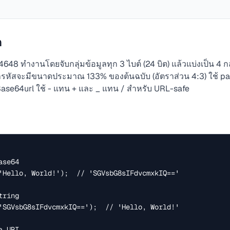
ค
4648 ทำงานโดยจับกลุ่มข้อมูลทุก 3 ไบต์ (24 บิต) แล้วแบ่งเป็น 4 ก
เข้ารหัสจะมีขนาดประมาณ 133% ของต้นฉบับ (อัตราส่วน 4:3) ใช้ pad
ase64url ใช้ - แทน + และ _ แทน / สำหรับ URL-safe
se64

'Hello, World!');  // 'SGVsbG8sIFdvcmxkIQ=='

ring

'SGVsbG8sIFdvcmxkIQ==');  // 'Hello, World!'

 URI
