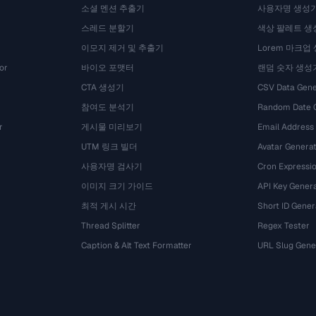
소셜 멘션 추출기
사용자명 생성
스레드 분할기
색상 팔레트 생
이모지 제거 및 추출기
Lorem 마크업
or
바이오 포맷터
랜덤 숫자 생성
CTA 생성기
CSV Data Gene
참여도 분석기
Random Date 
r
게시물 미리보기
Email Address
UTM 링크 빌더
Avatar Genera
사용자명 검사기
Cron Expressio
이미지 크기 가이드
API Key Gener
최적 게시 시간
Short ID Gener
Thread Splitter
Regex Tester
Caption & Alt Text Formatter
URL Slug Gene