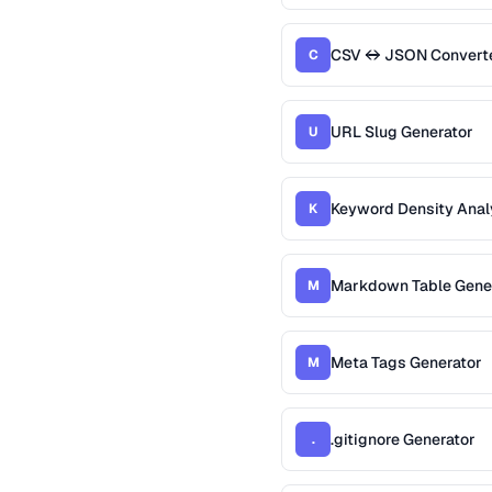
CSV ↔ JSON Convert
C
URL Slug Generator
U
Keyword Density Anal
K
Markdown Table Gene
M
Meta Tags Generator
M
.gitignore Generator
.