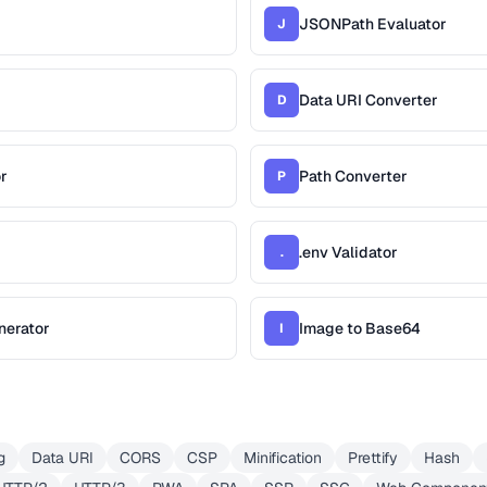
JSONPath Evaluator
J
Data URI Converter
D
r
Path Converter
P
.env Validator
.
nerator
Image to Base64
I
g
Data URI
CORS
CSP
Minification
Prettify
Hash