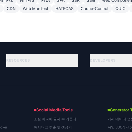
HTTP/2
HTTP/3
PWA
SPA
SSR
SSG
Web Componen
CDN
Web Manifest
HATEOAS
Cache-Control
QUIC
RESOURCES
DEVELOPERS
คู่มือ
API Documentation
(645)
อภิธานศัพท์
OpenAPI Spec
(695)
กรณีการใช้งาน
llms.txt
(302)
รูปแบบไฟล์
Embed Widget
(131)
การแปลง
(1484)
Social Media Tools
Generator 
소셜 미디어 글자 수 카운터
가짜 데이터 생
cker
해시태그 추출 및 생성기
목업 JSON 생