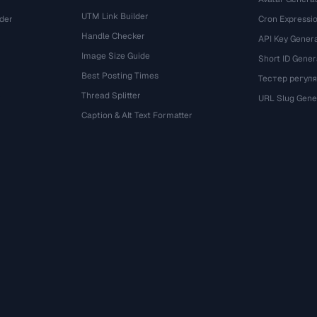
UTM Link Builder
der
Cron Expressio
Handle Checker
API Key Gener
Image Size Guide
Short ID Gener
Best Posting Times
Тестер регул
Thread Splitter
r
URL Slug Gene
Caption & Alt Text Formatter