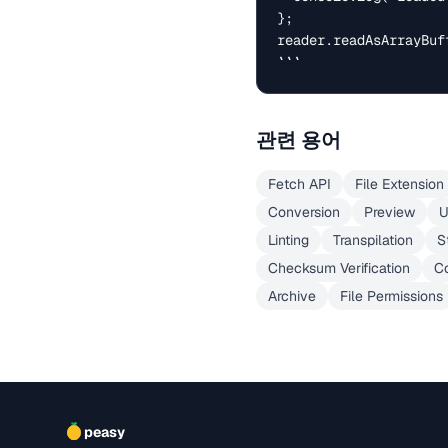
};

reader.readAsArrayBuff
```
관련 용어
Fetch API
File Extension
Conversion
Preview
U
Linting
Transpilation
S
Checksum Verification
Co
Archive
File Permissions
peasy