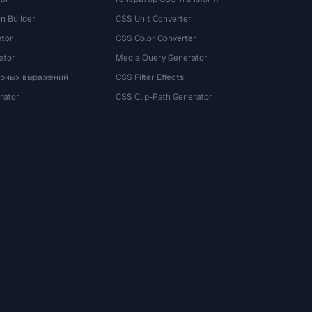
n Builder
CSS Unit Converter
ator
CSS Color Converter
ator
Media Query Generator
ярных выражений
CSS Filter Effects
rator
CSS Clip-Path Generator