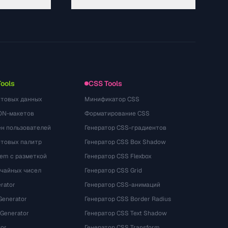
About
Technology
개인정보처리방침
이용약관
Tools
CSS Tools
стовых данных
Минификатор CSS
ON-макетов
Форматирование CSS
ён пользователей
Генератор CSS-градиентов
етовых палитр
Генератор CSS Box Shadow
rem с разметкой
Генератор CSS Flexbox
учайных чисел
Генератор CSS Grid
rator
Генератор CSS-анимаций
Generator
Генератор CSS Border Radius
 Generator
Генератор CSS Text Shadow
tor
Генератор CSS Transform