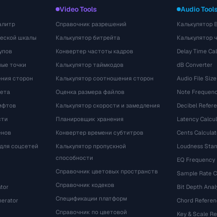
Video Tools
Audio Tool
алитр
Справочник разрешений
Калькулятор 
ческой шкалы
Калькулятор битрейта
Калькулятор 
упов
Конвертер частоты кадров
Delay Time Cal
ые точки
Калькулятор таймкодов
dB Converter
ения сторон
Калькулятор соотношения сторон
Audio File Size
вета
Оценка размера файлов
Note Frequenc
ифтов
Калькулятор скорости и замедления
Decibel Refer
сти
Планировщик хранения
Latency Calcul
енов
Конвертер времени субтитров
Cents Calculat
для соцсетей
Калькулятор пропускной
Loudness Stan
способности
EQ Frequency
Справочник цветовых пространств
Sample Rate C
Справочник кодеков
tor
Bit Depth Anal
Спецификации платформ
nerator
Chord Referen
Справочник по цветовой
Key & Scale R