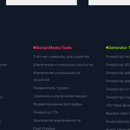
가이드
API Documentation
(645)
용어집
OpenAPI Spec
(695)
활용 사례
llms.txt
(302)
파일 포맷
Embed Widget
(131)
변환
(1484)
Social Media Tools
Generator 
Счётчик символов для соцсетей
Генератор те
cker
Извлечение и генерация хэштегов
Генератор JS
Извлечение упоминаний из
Генератор им
соцсетей
Генератор цв
Разделитель тредов
Генератор Lo
Удаление и извлечение эмодзи
or
Генератор сл
Форматирование биографии
CSV Data Gene
Генератор CTA
Random Date 
Анализатор вовлечённости
r
Email Address
Post Preview
Avatar Genera