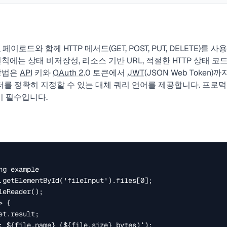
N
페이로드와 함께 HTTP 메서드(GET, POST, PUT, DELETE)를 
칙에는 상태 비저장성, 리소스 기반 URL, 적절한 HTTP 상태 코드
 방법은
API
키와
OAuth 2.0
토큰에서
JWT
(JSON Web Token)
 정확히 지정할 수 있는 대체 쿼리 언어를 제공합니다. 프로덕션
 필수입니다.
g example

.getElementById('fileInput').files[0];

eReader();

 {
