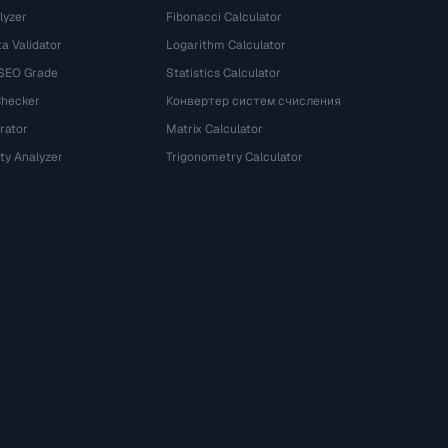
lyzer
Fibonacci Calculator
a Validator
Logarithm Calculator
 SEO Grade
Statistics Calculator
Checker
Конвертер систем счисления
rator
Matrix Calculator
ty Analyzer
Trigonometry Calculator