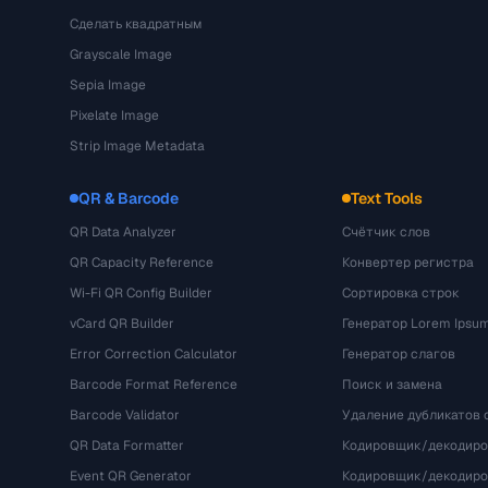
Сделать квадратным
Grayscale Image
Sepia Image
Pixelate Image
Strip Image Metadata
QR & Barcode
Text Tools
QR Data Analyzer
Счётчик слов
QR Capacity Reference
Конвертер регистра
Wi-Fi QR Config Builder
Сортировка строк
vCard QR Builder
Генератор Lorem Ipsu
Error Correction Calculator
Генератор слагов
Barcode Format Reference
Поиск и замена
Barcode Validator
Удаление дубликатов 
QR Data Formatter
Кодировщик/декодиро
Event QR Generator
Кодировщик/декодир