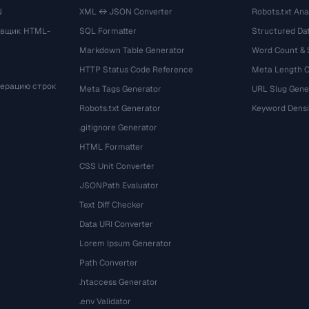
N
XML ↔ JSON Converter
Robots.txt Ana
овщик HTML-
SQL Formatter
Structured Dat
Markdown Table Generator
Word Count &
HTTP Status Code Reference
Meta Length 
мерацию строк
Meta Tags Generator
URL Slug Gene
Robots.txt Generator
Keyword Densi
.gitignore Generator
HTML Formatter
CSS Unit Converter
JSONPath Evaluator
Text Diff Checker
Data URI Converter
Lorem Ipsum Generator
Path Converter
.htaccess Generator
.env Validator