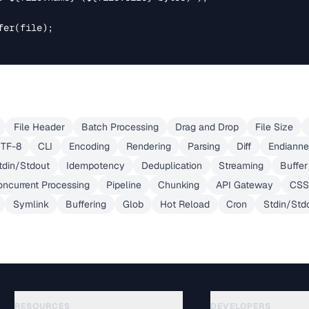
er(file);

File Header
Batch Processing
Drag and Drop
File Size
TF-8
CLI
Encoding
Rendering
Parsing
Diff
Endianne
tdin/Stdout
Idempotency
Deduplication
Streaming
Buffer
ncurrent Processing
Pipeline
Chunking
API Gateway
CSS 
Symlink
Buffering
Glob
Hot Reload
Cron
Stdin/Std
RESOURCES
DEVELOPERS