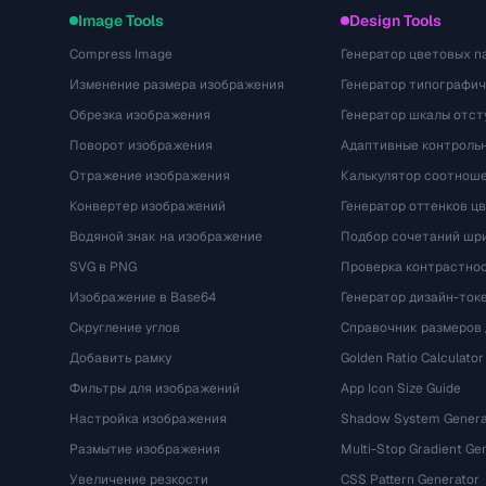
Image Tools
Design Tools
Compress Image
Генератор цветовых п
Изменение размера изображения
Генератор типографи
Обрезка изображения
Генератор шкалы отст
Поворот изображения
Адаптивные контрольн
Отражение изображения
Калькулятор соотнош
Конвертер изображений
Генератор оттенков ц
Водяной знак на изображение
Подбор сочетаний шр
SVG в PNG
Проверка контрастно
Изображение в Base64
Генератор дизайн-ток
Скругление углов
Справочник размеров 
Добавить рамку
Golden Ratio Calculator
Фильтры для изображений
App Icon Size Guide
Настройка изображения
Shadow System Genera
Размытие изображения
Multi-Stop Gradient Ge
Увеличение резкости
CSS Pattern Generator