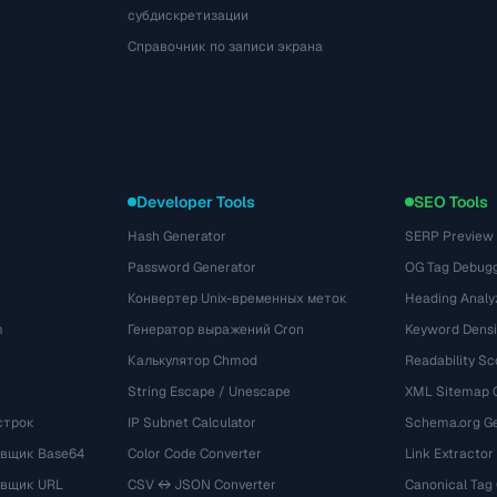
субдискретизации
Справочник по записи экрана
Developer Tools
SEO Tools
Hash Generator
SERP Preview
Password Generator
OG Tag Debug
Конвертер Unix-временных меток
Heading Analy
m
Генератор выражений Cron
Keyword Densi
Калькулятор Chmod
Readability Sc
String Escape / Unescape
XML Sitemap 
строк
IP Subnet Calculator
Schema.org Ge
вщик Base64
Color Code Converter
Link Extractor
овщик URL
CSV ↔ JSON Converter
Canonical Tag