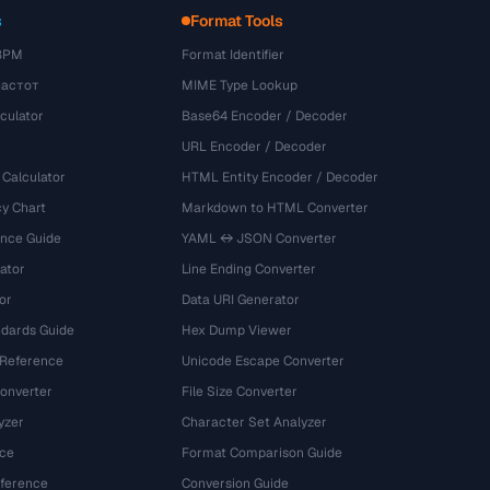
s
Format Tools
BPM
Format Identifier
частот
MIME Type Lookup
culator
Base64 Encoder / Decoder
URL Encoder / Decoder
 Calculator
HTML Entity Encoder / Decoder
y Chart
Markdown to HTML Converter
ence Guide
YAML ↔ JSON Converter
ator
Line Ending Converter
or
Data URI Generator
dards Guide
Hex Dump Viewer
 Reference
Unicode Escape Converter
onverter
File Size Converter
yzer
Character Set Analyzer
ce
Format Comparison Guide
eference
Conversion Guide