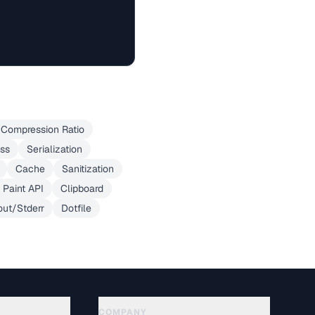
Compression Ratio
ss
Serialization
Cache
Sanitization
Paint API
Clipboard
out/Stderr
Dotfile
COMPANY