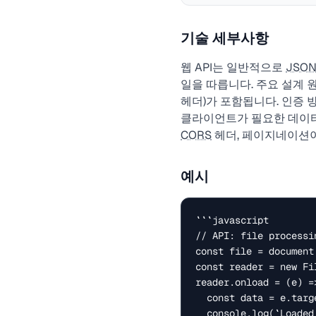
기술 세부사항
웹 API는 일반적으로
JSO
일을 따릅니다. 주요 설계 원
헤더)가 포함됩니다. 인증
클라이언트가 필요한 데이터를
CORS
헤더, 페이지네이션이
예시
```javascript

// API: file processin
const file = document
const reader = new Fil
reader.onload = (e) =>
  const data = e.target.result;

  console.log(`Loaded: ${file.name} (${file.size} bytes)`);
