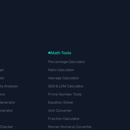
Math Tools
Percentage Calculator
ger
Ratio Calculator
zer
Average Calculator
ty Analyzer
GCD & LCM Calculator
ore
Prime Number Tools
Generator
Equation Solver
nerator
Unit Converter
Fraction Calculator
 Checker
Roman Numeral Converter