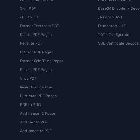
Sign PDF
Base64 Encoder / Deco
JPG to PDF
Декодер JWT
Extract Text from PDF
Генератор UUID
Delete PDF Pages
TOTP Configurator
Reverse PDF
SSL Certificate Decode
Extract PDF Pages
Extract Odd/Even Pages
Resize PDF Pages
Crop PDF
Insert Blank Pages
Duplicate PDF Pages
PDF to PNG
Add Header & Footer
Add Text to PDF
Add Image to PDF