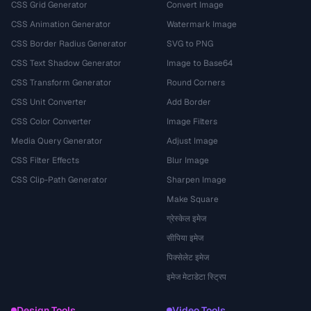
CSS Grid Generator
Convert Image
CSS Animation Generator
Watermark Image
CSS Border Radius Generator
SVG to PNG
CSS Text Shadow Generator
Image to Base64
CSS Transform Generator
Round Corners
CSS Unit Converter
Add Border
CSS Color Converter
Image Filters
Media Query Generator
Adjust Image
CSS Filter Effects
Blur Image
CSS Clip-Path Generator
Sharpen Image
Make Square
ग्रेस्केल इमेज
सीपिया इमेज
पिक्सेलेट इमेज
इमेज मेटाडेटा स्ट्रिप
Design Tools
Video Tools