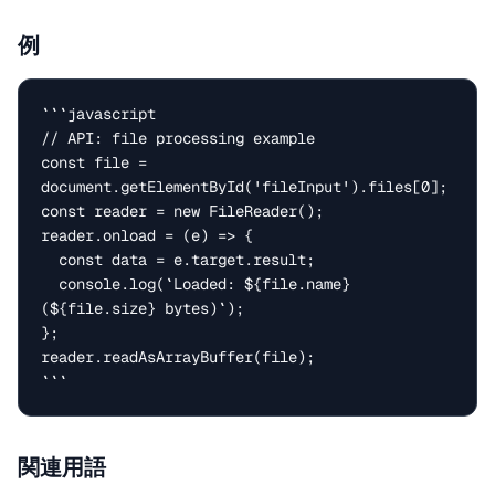
例
```javascript

// API: file processing example

const file = 
document.getElementById('fileInput').files[0];

const reader = new FileReader();

reader.onload = (e) => {

  const data = e.target.result;

  console.log(`Loaded: ${file.name} 
(${file.size} bytes)`);

};

reader.readAsArrayBuffer(file);

```
関連用語