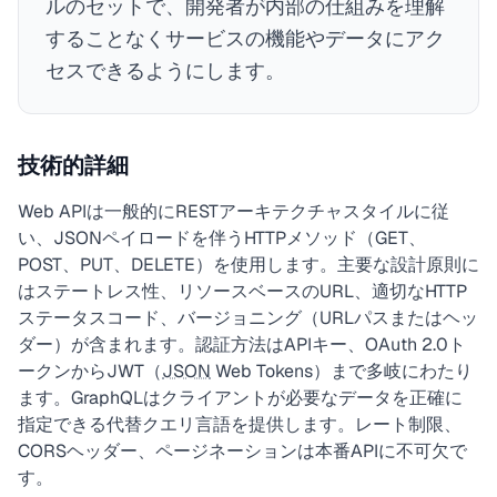
ルのセットで、開発者が内部の仕組みを理解
することなくサービスの機能やデータにアク
セスできるようにします。
技術的詳細
Web APIは一般的にRESTアーキテクチャスタイルに従
い、JSONペイロードを伴うHTTPメソッド（GET、
POST、PUT、DELETE）を使用します。主要な設計原則に
はステートレス性、リソースベースのURL、適切なHTTP
ステータスコード、バージョニング（URLパスまたはヘッ
ダー）が含まれます。認証方法はAPIキー、OAuth 2.0ト
ークンからJWT（
JSON
Web Tokens）まで多岐にわたり
ます。GraphQLはクライアントが必要なデータを正確に
指定できる代替クエリ言語を提供します。レート制限、
CORSヘッダー、ページネーションは本番APIに不可欠で
す。