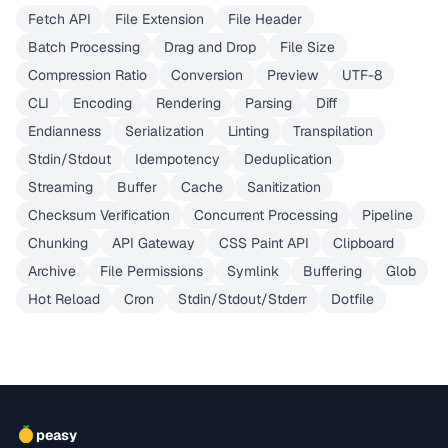
Fetch API
File Extension
File Header
Batch Processing
Drag and Drop
File Size
Compression Ratio
Conversion
Preview
UTF-8
CLI
Encoding
Rendering
Parsing
Diff
Endianness
Serialization
Linting
Transpilation
Stdin/Stdout
Idempotency
Deduplication
Streaming
Buffer
Cache
Sanitization
Checksum Verification
Concurrent Processing
Pipeline
Chunking
API Gateway
CSS Paint API
Clipboard
Archive
File Permissions
Symlink
Buffering
Glob
Hot Reload
Cron
Stdin/Stdout/Stderr
Dotfile
peasy