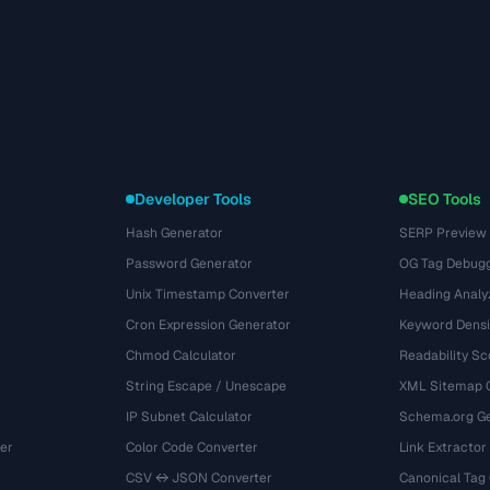
Developer Tools
SEO Tools
Hash Generator
SERP Preview
Password Generator
OG Tag Debug
Unix Timestamp Converter
Heading Analy
Cron Expression Generator
Keyword Densi
Chmod Calculator
Readability Sc
String Escape / Unescape
XML Sitemap 
IP Subnet Calculator
Schema.org Ge
er
Color Code Converter
Link Extractor
CSV ↔ JSON Converter
Canonical Tag