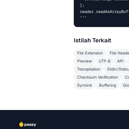
};

reader.readAsArrayBuff
```
Istilah Terkait
File Extension
File Head
Preview
UTF-8
API
Transpilation
Stdin/Stdo
Checksum Verification
Co
Symlink
Buffering
Gl
peasy