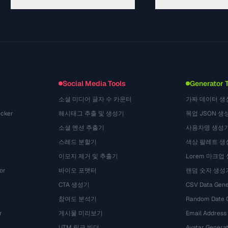
Panduan
API Documentation
(645)
Glosarium
OpenAPI Spec
(695)
Studi Kasus
llms.txt
(302)
Format File
Embed Widget
(131)
Konversi
(1484)
Social Media Tools
Generator 
소셜 미디어 글자 수 카운터
가짜 데이터 생
cker
해시태그 추출 및 생성기
목업 JSON 생
소셜 멘션 추출기
사용자명 생성
스레드 분할기
색상 팔레트 생
이모지 제거 및 추출기
Lorem 마크업
or
바이오 포맷터
랜덤 숫자 생성
CTA 생성기
CSV Data Gene
참여도 분석기
Random Date 
r
게시물 미리보기
Email Address
UTM 링크 빌더
Avatar Genera