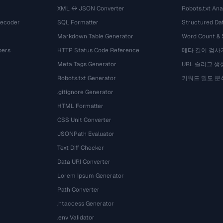
XML ↔ JSON Converter
Robots.txt Ana
Decoder
SQL Formatter
Structured Dat
Markdown Table Generator
Word Count &
bers
HTTP Status Code Reference
메타 길이 검사
Meta Tags Generator
URL 슬러그 생
Robots.txt Generator
키워드 밀도 분
.gitignore Generator
HTML Formatter
CSS Unit Converter
JSONPath Evaluator
Text Diff Checker
Data URI Converter
Lorem Ipsum Generator
Path Converter
.htaccess Generator
.env Validator