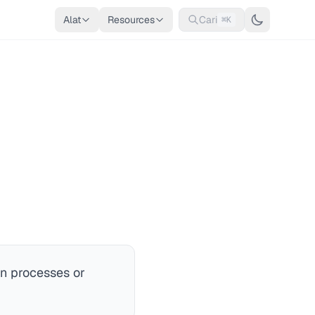
Alat
Resources
Cari
⌘K
en processes or