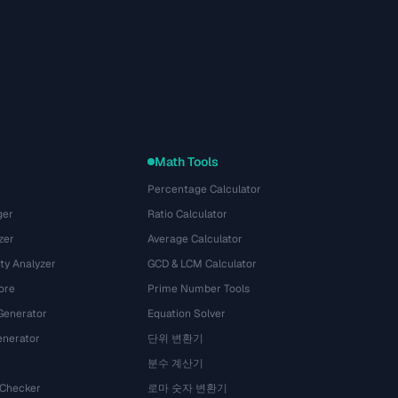
Math Tools
Percentage Calculator
ger
Ratio Calculator
zer
Average Calculator
ty Analyzer
GCD & LCM Calculator
ore
Prime Number Tools
Generator
Equation Solver
nerator
단위 변환기
분수 계산기
 Checker
로마 숫자 변환기