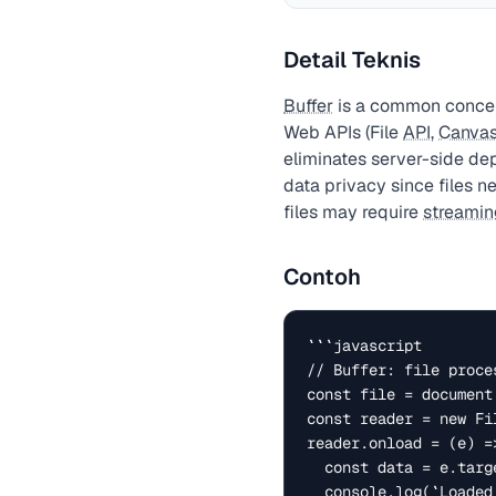
Detail Teknis
Buffer
is a common concept
Web APIs (File
API
,
Canva
eliminates server-side de
data privacy since files n
files may require
streamin
Contoh
```javascript

// Buffer: file proces
const file = document
const reader = new Fil
reader.onload = (e) =>
  const data = e.target.result;

  console.log(`Loaded: ${file.name} (${file.size} bytes)`);
