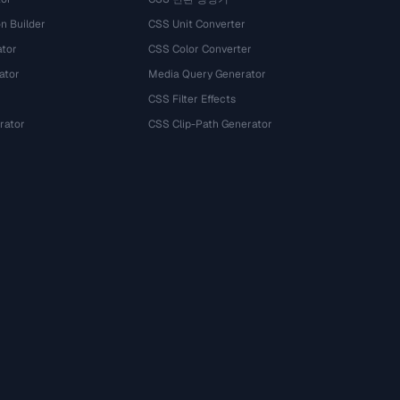
n Builder
CSS Unit Converter
ator
CSS Color Converter
ator
Media Query Generator
CSS Filter Effects
rator
CSS Clip-Path Generator