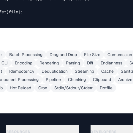
er(file);

er
Batch Processing
Drag and Drop
File Size
Compression 
CLI
Encoding
Rendering
Parsing
Diff
Endianness
S
ut
Idempotency
Deduplication
Streaming
Cache
Saniti
ncurrent Processing
Pipeline
Chunking
Clipboard
Archive
ob
Hot Reload
Cron
Stdin/Stdout/Stderr
Dotfile
RESOURCES
DEVELOPERS