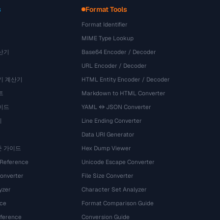
s
Format Tools
Format Identifier
MIME Type Lookup
산기
Base64 Encoder / Decoder
URL Encoder / Decoder
기 계산기
HTML Entity Encoder / Decoder
트
Markdown to HTML Converter
이드
YAML ↔ JSON Converter
기
Line Ending Converter
Data URI Generator
준 가이드
Hex Dump Viewer
 Reference
Unicode Escape Converter
onverter
File Size Converter
yzer
Character Set Analyzer
ce
Format Comparison Guide
eference
Conversion Guide