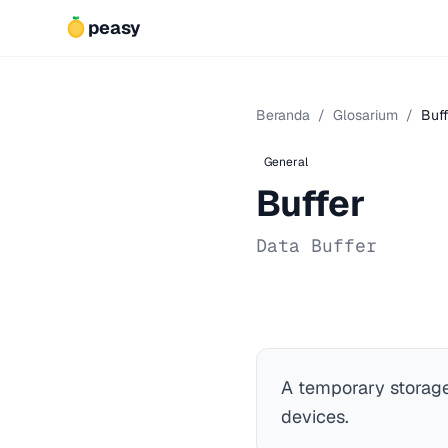
peasy
Beranda
/
Glosarium
/
Buff
General
Buffer
Data Buffer
A temporary storage
devices.