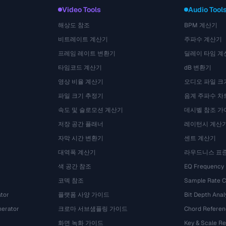
Video Tools
Audio Tool
해상도 참조
BPM 계산기
비트레이트 계산기
주파수 계산기
프레임 레이트 변환기
딜레이 타임 계
타임코드 계산기
dB 변환기
영상 비율 계산기
오디오 파일 크
파일 크기 추정기
음계 주파수 차
속도 및 슬로모션 계산기
데시벨 참조 가
저장 공간 플래너
레이턴시 계산
자막 시간 변환기
센트 계산기
대역폭 계산기
라우드니스 표
색 공간 참조
EQ Frequency
코덱 참조
Sample Rate C
tor
플랫폼 사양 가이드
Bit Depth Anal
nerator
크로마 서브샘플링 가이드
Chord Referen
화면 녹화 가이드
Key & Scale R