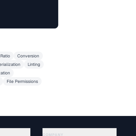
Ratio
Conversion
erialization
Linting
zation
File Permissions
COMPANY