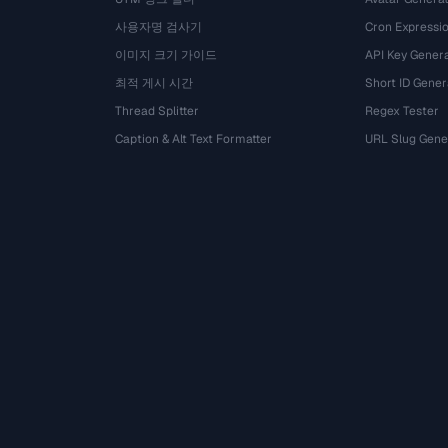
사용자명 검사기
Cron Expressio
이미지 크기 가이드
API Key Gener
최적 게시 시간
Short ID Gener
Thread Splitter
Regex Tester
Caption & Alt Text Formatter
URL Slug Gene