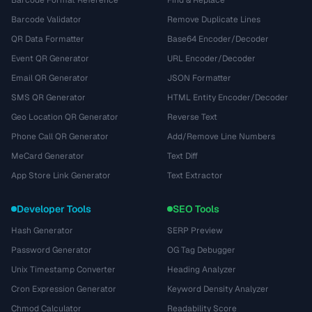
Barcode Format Reference
Find & Replace
Barcode Validator
Remove Duplicate Lines
QR Data Formatter
Base64 Encoder/Decoder
Event QR Generator
URL Encoder/Decoder
Email QR Generator
JSON Formatter
SMS QR Generator
HTML Entity Encoder/Decoder
Geo Location QR Generator
Reverse Text
Phone Call QR Generator
Add/Remove Line Numbers
MeCard Generator
Text Diff
App Store Link Generator
Text Extractor
Developer Tools
SEO Tools
Hash Generator
SERP Preview
Password Generator
OG Tag Debugger
Unix Timestamp Converter
Heading Analyzer
Cron Expression Generator
Keyword Density Analyzer
Chmod Calculator
Readability Score