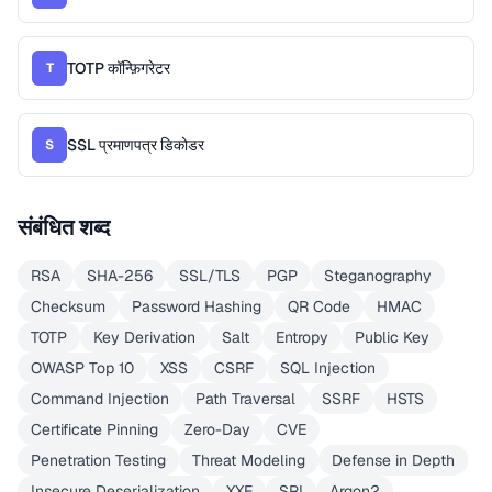
TOTP कॉन्फ़िगरेटर
T
SSL प्रमाणपत्र डिकोडर
S
संबंधित शब्द
RSA
SHA-256
SSL/TLS
PGP
Steganography
Checksum
Password Hashing
QR Code
HMAC
TOTP
Key Derivation
Salt
Entropy
Public Key
OWASP Top 10
XSS
CSRF
SQL Injection
Command Injection
Path Traversal
SSRF
HSTS
Certificate Pinning
Zero-Day
CVE
Penetration Testing
Threat Modeling
Defense in Depth
Insecure Deserialization
XXE
SRI
Argon2