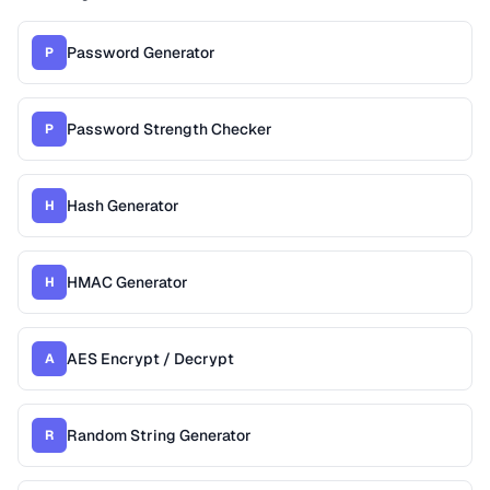
Password Generator
P
Password Strength Checker
P
Hash Generator
H
HMAC Generator
H
AES Encrypt / Decrypt
A
Random String Generator
R