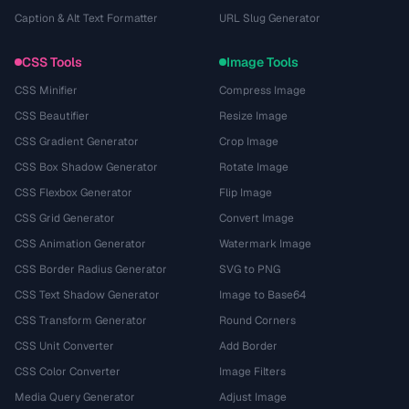
Caption & Alt Text Formatter
URL Slug Generator
CSS Tools
Image Tools
CSS Minifier
Compress Image
CSS Beautifier
Resize Image
CSS Gradient Generator
Crop Image
CSS Box Shadow Generator
Rotate Image
CSS Flexbox Generator
Flip Image
CSS Grid Generator
Convert Image
CSS Animation Generator
Watermark Image
CSS Border Radius Generator
SVG to PNG
CSS Text Shadow Generator
Image to Base64
CSS Transform Generator
Round Corners
CSS Unit Converter
Add Border
CSS Color Converter
Image Filters
Media Query Generator
Adjust Image