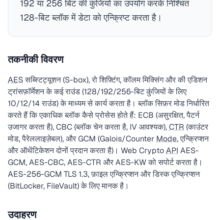
192 या 256 बिट की कुंजियों का उपयोग करके निश्चित
128-बिट ब्लॉक में डेटा को एन्क्रिप्ट करता है।
तकनीकी विवरण
AES
सब्स्टिट्यूशन (S-box), रो शिफ़्टिंग, कॉलम मिक्सिंग और की एडिशन
ट्रांसफ़ॉर्मेशन के कई राउंड (128/192/256-बिट कुंजियों के लिए
10/12/14 राउंड) के माध्यम से कार्य करता है। ब्लॉक सिफ़र मोड निर्धारित
करते हैं कि एकाधिक ब्लॉक कैसे प्रोसेस होते हैं: ECB (असुरक्षित, पैटर्न
उजागर करता है), CBC (ब्लॉक चेन करता है, IV आवश्यक),
CTR
(काउंटर
मोड, पैरेललाइज़ेबल), और GCM (Galois/Counter
Mode
, एन्क्रिप्शन
और ऑथेंटिकेशन दोनों प्रदान करता है)। Web Crypto
API
AES-
GCM, AES-CBC, AES-CTR और AES-KW को सपोर्ट करता है।
AES-256-GCM TLS 1.3, फ़ाइल एन्क्रिप्शन और डिस्क एन्क्रिप्शन
(BitLocker, FileVault) के लिए मानक है।
उदाहरण