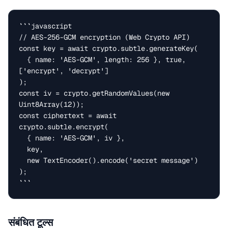
```javascript

// AES-256-GCM encryption (Web Crypto API)

const key = await crypto.subtle.generateKey(

  { name: 'AES-GCM', length: 256 }, true, 
['encrypt', 'decrypt']

);

const iv = crypto.getRandomValues(new 
Uint8Array(12));

const ciphertext = await 
crypto.subtle.encrypt(

  { name: 'AES-GCM', iv },

  key,

  new TextEncoder().encode('secret message')

);

```
संबंधित टूल्स