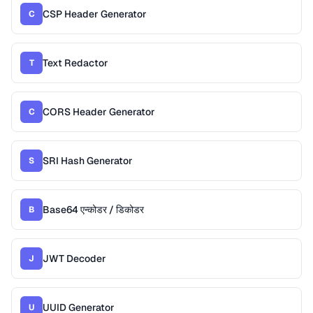
CSP Header Generator
C
Text Redactor
T
CORS Header Generator
C
SRI Hash Generator
S
Base64 एन्कोडर / डिकोडर
B
JWT Decoder
J
UUID Generator
U