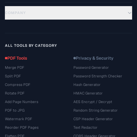
COMPANY
ALL TOOLS BY CATEGORY
PDF Tools
Privacy & Security
Merge PDF
Password Generator
Split PDF
Password Strength Checker
Compress PDF
Hash Generator
Rotate PDF
HMAC Generator
Add Page Numbers
AES Encrypt / Decrypt
PDF to JPG
Random String Generator
Watermark PDF
CSP Header Generator
Reorder PDF Pages
Text Redactor
Flatten PDF
CORS Header Generator