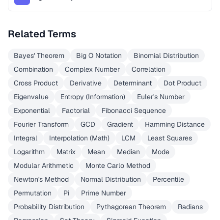
Related Terms
Bayes' Theorem
Big O Notation
Binomial Distribution
Combination
Complex Number
Correlation
Cross Product
Derivative
Determinant
Dot Product
Eigenvalue
Entropy (Information)
Euler's Number
Exponential
Factorial
Fibonacci Sequence
Fourier Transform
GCD
Gradient
Hamming Distance
Integral
Interpolation (Math)
LCM
Least Squares
Logarithm
Matrix
Mean
Median
Mode
Modular Arithmetic
Monte Carlo Method
Newton's Method
Normal Distribution
Percentile
Permutation
Pi
Prime Number
Probability Distribution
Pythagorean Theorem
Radians