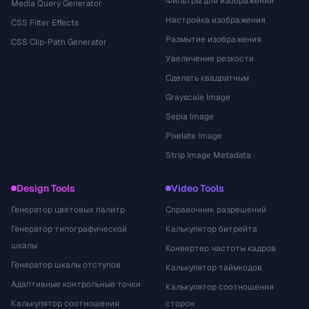
Фильтры для изображений
Media Query Generator
Настройка изображения
CSS Filter Effects
Размытие изображения
CSS Clip-Path Generator
Увеличение резкости
Сделать квадратным
Grayscale Image
Sepia Image
Pixelate Image
Strip Image Metadata
Design Tools
Video Tools
Генератор цветовых палитр
Справочник разрешений
Генератор типографической
Калькулятор битрейта
шкалы
Конвертер частоты кадров
Генератор шкалы отступов
Калькулятор таймкодов
Адаптивные контрольные точки
Калькулятор соотношения
Калькулятор соотношения
сторон