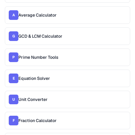
Average Calculator
A
GCD & LCM Calculator
G
Prime Number Tools
P
Equation Solver
E
Unit Converter
U
Fraction Calculator
F