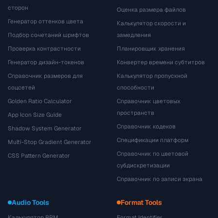
сторон
Оценка размера файлов
Генератор оттенков цвета
Калькулятор скорости и
Подбор сочетаний шрифтов
замедления
Проверка контрастности
Планировщик хранения
Генератор дизайн-токенов
Конвертер времени субтитров
Справочник размеров для
Калькулятор пропускной
соцсетей
способности
Golden Ratio Calculator
Справочник цветовых
пространств
App Icon Size Guide
Справочник кодеков
Shadow System Generator
Спецификации платформ
Multi-Stop Gradient Generator
Справочник по цветовой
CSS Pattern Generator
субдискретизации
Справочник по записи экрана
Audio Tools
Format Tools
Калькулятор BPM
Format Identifier