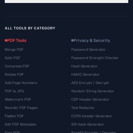
ALL TOOLS BY CATEGORY
PDF Tools
Privacy & Security
Merge PDF
Password Generator
Split PDF
Password Strength Checker
Compress PDF
Hash Generator
Rotate PDF
HMAC Generator
Add Page Numbers
AES Encrypt / Decrypt
PDF to JPG
Random String Generator
Watermark PDF
CSP Header Generator
Reorder PDF Pages
Text Redactor
Flatten PDF
CORS Header Generator
Edit PDF Metadata
SRI Hash Generator
Sign PDF
Base64 Encoder / Decoder