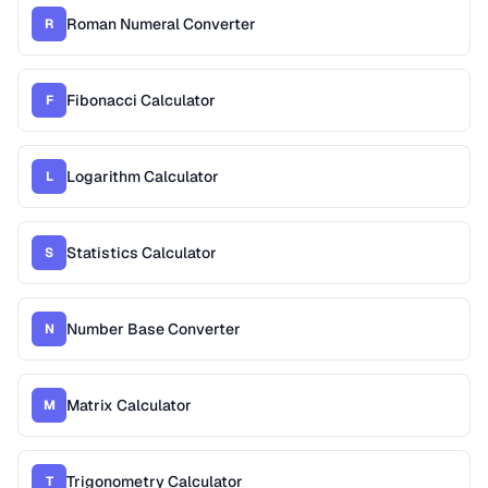
Roman Numeral Converter
R
Fibonacci Calculator
F
Logarithm Calculator
L
Statistics Calculator
S
Number Base Converter
N
Matrix Calculator
M
Trigonometry Calculator
T