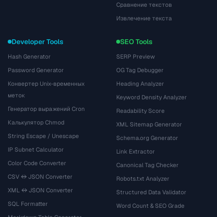
Сравнение текстов
Извлечение текста
Developer Tools
SEO Tools
Hash Generator
SERP Preview
Password Generator
OG Tag Debugger
Конвертер Unix-временных
Heading Analyzer
меток
Keyword Density Analyzer
Генератор выражений Cron
Readability Score
Калькулятор Chmod
XML Sitemap Generator
String Escape / Unescape
Schema.org Generator
IP Subnet Calculator
Link Extractor
Color Code Converter
Canonical Tag Checker
CSV ↔ JSON Converter
Robots.txt Analyzer
XML ↔ JSON Converter
Structured Data Validator
SQL Formatter
Word Count & SEO Grade