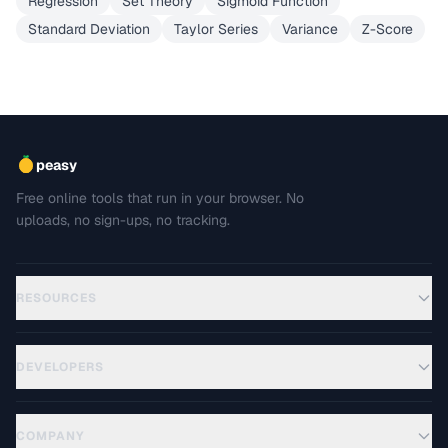
Regression
Set Theory
Sigmoid Function
Standard Deviation
Taylor Series
Variance
Z-Score
peasy
Free online tools that run in your browser. No
uploads, no sign-ups, no tracking.
RESOURCES
DEVELOPERS
COMPANY