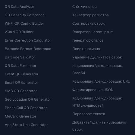
QR Data Analyzer
Счётчик слов
QR Capacity Reference
Конвертер регистра
Wi-Fi QR Config Builder
Сортировка строк
vCard QR Builder
Генератор Lorem Ipsum
Error Correction Calculator
Генератор слагов
Barcode Format Reference
Поиск и замена
Barcode Validator
Удаление дубликатов строк
QR Data Formatter
Кодировщик/декодировщик
Base64
Event QR Generator
Кодировщик/декодировщик URL
Email QR Generator
Форматирование JSON
SMS QR Generator
Кодировщик/декодировщик
Geo Location QR Generator
HTML-сущностей
Phone Call QR Generator
Переворот текста
MeCard Generator
Добавить/удалить нумерацию
App Store Link Generator
строк