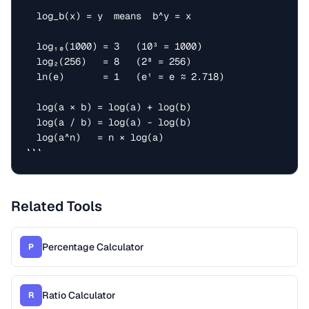
  log_b(x) = y  means  b^y = x

  log₁₀(1000) = 3   (10³ = 1000)

  log₂(256)   = 8   (2⁸ = 256)

  ln(e)       = 1   (e¹ = e ≈ 2.718)

  log(a × b) = log(a) + log(b)

  log(a / b) = log(a) - log(b)

  log(a^n)   = n × log(a)

```
Related Tools
Percentage Calculator
P
Ratio Calculator
R