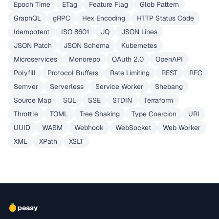
Epoch Time
ETag
Feature Flag
Glob Pattern
GraphQL
gRPC
Hex Encoding
HTTP Status Code
Idempotent
ISO 8601
JQ
JSON Lines
JSON Patch
JSON Schema
Kubernetes
Microservices
Monorepo
OAuth 2.0
OpenAPI
Polyfill
Protocol Buffers
Rate Limiting
REST
RFC
Semver
Serverless
Service Worker
Shebang
Source Map
SQL
SSE
STDIN
Terraform
Throttle
TOML
Tree Shaking
Type Coercion
URI
UUID
WASM
Webhook
WebSocket
Web Worker
XML
XPath
XSLT
peasy