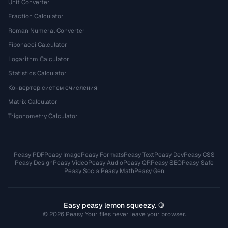
Unit Converter
Fraction Calculator
Roman Numeral Converter
Fibonacci Calculator
Logarithm Calculator
Statistics Calculator
Конвертер систем счисления
Matrix Calculator
Trigonometry Calculator
Peasy PDF
Peasy Image
Peasy Formats
Peasy Text
Peasy Dev
Peasy CSS
Peasy Design
Peasy Video
Peasy Audio
Peasy QR
Peasy SEO
Peasy Safe
Peasy Social
Peasy Math
Peasy Gen
Easy peasy lemon squeezy. 🍋
© 2026 Peasy. Your files never leave your browser.