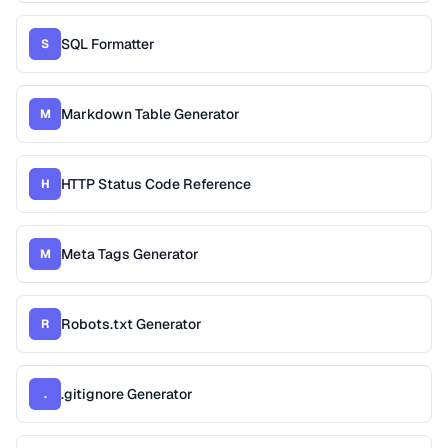
SQL Formatter
S
Markdown Table Generator
M
HTTP Status Code Reference
H
Meta Tags Generator
M
Robots.txt Generator
R
.gitignore Generator
.