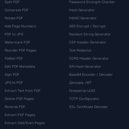
Split PDF
Password Strength Checker
Compress PDF
Hash Generator
Rotate PDF
HMAC Generator
Add Page Numbers
AES Encrypt / Decrypt
PDF to JPG
Random String Generator
Watermark PDF
CSP Header Generator
Reorder PDF Pages
Text Redactor
Flatten PDF
CORS Header Generator
Edit PDF Metadata
SRI Hash Generator
Sign PDF
Base64 Encoder / Decoder
JPG to PDF
Декодер JWT
Extract Text from PDF
Генератор UUID
Delete PDF Pages
TOTP Configurator
Reverse PDF
SSL Certificate Decoder
Extract PDF Pages
Extract Odd/Even Pages