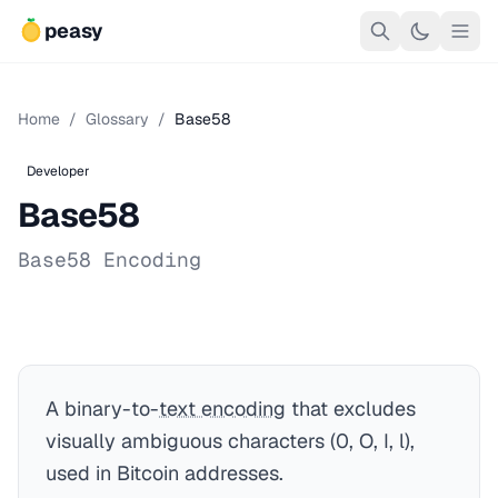
peasy
Home
/
Glossary
/
Base58
Developer
Base58
Base58 Encoding
A binary-to-
text encoding
that excludes
visually ambiguous characters (0, O, I, l),
used in Bitcoin addresses.