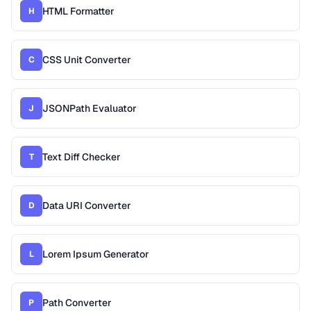
HTML Formatter
H
CSS Unit Converter
C
JSONPath Evaluator
J
Text Diff Checker
T
Data URI Converter
D
Lorem Ipsum Generator
L
Path Converter
P