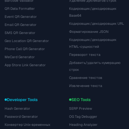
Barcode Validator
Удаление дубликатов строк
QR Data Formatter
Кодировщик/декодировщик
Base64
Event QR Generator
Кодировщик/декодировщик URL
Email QR Generator
Форматирование JSON
SMS QR Generator
Кодировщик/декодировщик
Geo Location QR Generator
HTML-сущностей
Phone Call QR Generator
Переворот текста
MeCard Generator
Добавить/удалить нумерацию
App Store Link Generator
строк
Сравнение текстов
Извлечение текста
Developer Tools
SEO Tools
Hash Generator
SERP Preview
Password Generator
OG Tag Debugger
Конвертер Unix-временных
Heading Analyzer