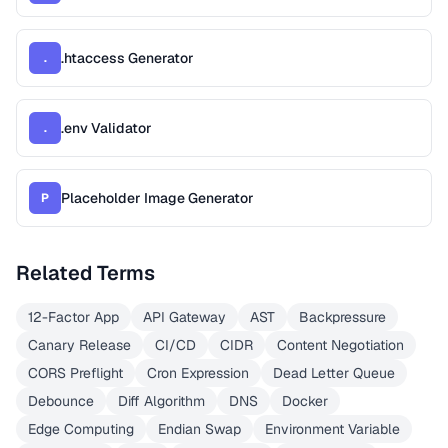
.htaccess Generator
.
.env Validator
.
Placeholder Image Generator
P
Related Terms
12-Factor App
API Gateway
AST
Backpressure
Canary Release
CI/CD
CIDR
Content Negotiation
CORS Preflight
Cron Expression
Dead Letter Queue
Debounce
Diff Algorithm
DNS
Docker
Edge Computing
Endian Swap
Environment Variable