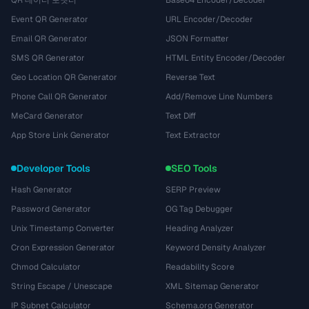
QR 데이터 포맷터
Base64 Encoder/Decoder
Event QR Generator
URL Encoder/Decoder
Email QR Generator
JSON Formatter
SMS QR Generator
HTML Entity Encoder/Decoder
Geo Location QR Generator
Reverse Text
Phone Call QR Generator
Add/Remove Line Numbers
MeCard Generator
Text Diff
App Store Link Generator
Text Extractor
Developer Tools
SEO Tools
Hash Generator
SERP Preview
Password Generator
OG Tag Debugger
Unix Timestamp Converter
Heading Analyzer
Cron Expression Generator
Keyword Density Analyzer
Chmod Calculator
Readability Score
String Escape / Unescape
XML Sitemap Generator
IP Subnet Calculator
Schema.org Generator