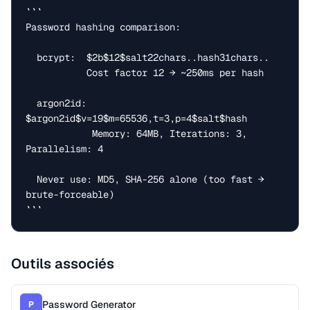
```

Password hashing comparison:

  bcrypt:  $2b$12$salt22chars..hash31chars..

           Cost factor 12 → ~250ms per hash

  argon2id: 
$argon2id$v=19$m=65536,t=3,p=4$salt$hash

            Memory: 64MB, Iterations: 3, 
Parallelism: 4

  Never use: MD5, SHA-256 alone (too fast → 
brute-forceable)

```
Outils associés
Password Generator
P