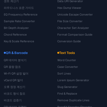
센트 계산기
Data URI Generator
라우드니스 표준 가이드
Hex Dump Viewer
EQ Frequency Reference
Unicode Escape Converter
Sample Rate Converter
File Size Converter
Bit Depth Analyzer
Character Set Analyzer
Chord Reference
Format Comparison Guide
Key & Scale Reference
Conversion Guide
QR & Barcode
Text Tools
QR 데이터 분석기
Word Counter
QR 용량 참조
Case Converter
Wi-Fi QR 설정 빌더
Sort Lines
vCard QR 빌더
Lorem Ipsum Generator
오류 정정 계산기
Slug Generator
바코드 형식 참조
Find & Replace
바코드 검증기
Remove Duplicate Lines