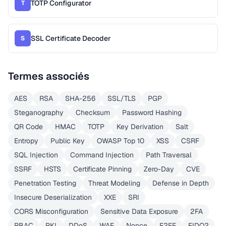
TOTP Configurator
T
SSL Certificate Decoder
S
Termes associés
AES
RSA
SHA-256
SSL/TLS
PGP
Steganography
Checksum
Password Hashing
QR Code
HMAC
TOTP
Key Derivation
Salt
Entropy
Public Key
OWASP Top 10
XSS
CSRF
SQL Injection
Command Injection
Path Traversal
SSRF
HSTS
Certificate Pinning
Zero-Day
CVE
Penetration Testing
Threat Modeling
Defense in Depth
Insecure Deserialization
XXE
SRI
CORS Misconfiguration
Sensitive Data Exposure
2FA
RBAC
PKI
DDoS
WAF
Nonce
E2EE
FIDO2