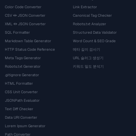
Color Code Converter
Link Extractor
CSV ↔ JSON Converter
Canonical Tag Checker
XML ↔ JSON Converter
Robots.txt Analyzer
SQL Formatter
Structured Data Validator
Markdown Table Generator
Word Count & SEO Grade
HTTP Status Code Reference
메타 길이 검사기
Meta Tags Generator
URL 슬러그 생성기
Robots.txt Generator
키워드 밀도 분석기
.gitignore Generator
HTML Formatter
CSS Unit Converter
JSONPath Evaluator
Text Diff Checker
Data URI Converter
Lorem Ipsum Generator
Path Converter