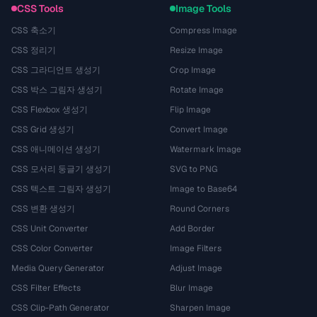
CSS Tools
Image Tools
CSS 축소기
Compress Image
CSS 정리기
Resize Image
CSS 그라디언트 생성기
Crop Image
CSS 박스 그림자 생성기
Rotate Image
CSS Flexbox 생성기
Flip Image
CSS Grid 생성기
Convert Image
CSS 애니메이션 생성기
Watermark Image
CSS 모서리 둥글기 생성기
SVG to PNG
CSS 텍스트 그림자 생성기
Image to Base64
CSS 변환 생성기
Round Corners
CSS Unit Converter
Add Border
CSS Color Converter
Image Filters
Media Query Generator
Adjust Image
CSS Filter Effects
Blur Image
CSS Clip-Path Generator
Sharpen Image