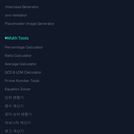
.htaccess Generator
.env Validator
Placeholder Image Generator
Math Tools
Percentage Calculator
Ratio Calculator
Average Calculator
GCD & LCM Calculator
Prime Number Tools
Equation Solver
단위 변환기
분수 계산기
로마 숫자 변환기
피보나치 계산기
로그 계산기