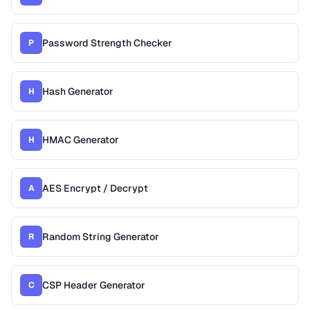
Password Strength Checker
P
Hash Generator
H
HMAC Generator
H
AES Encrypt / Decrypt
A
Random String Generator
R
CSP Header Generator
C