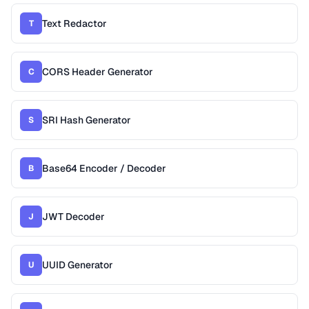
Text Redactor
T
CORS Header Generator
C
SRI Hash Generator
S
Base64 Encoder / Decoder
B
JWT Decoder
J
UUID Generator
U