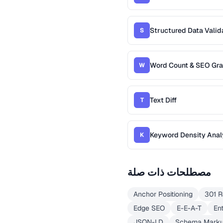
Structured Data Valid
S
Word Count & SEO Gr
W
Text Diff
T
Keyword Density Anal
K
مصطلحات ذات صلة
Anchor Positioning
301 R
Edge SEO
E-E-A-T
En
JSON-LD
Schema Mark