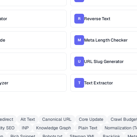
ator
Reverse Text
R
ade
Meta Length Checker
M
URL Slug Generator
U
yzer
Text Extractor
T
edirect
Alt Text
Canonical URL
Core Update
Crawl Budge
tity SEO
INP
Knowledge Graph
Plain Text
Normalization (T
up
Rich Snippet
Robots.txt
Sitemap XML
Backlink
Meta