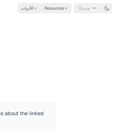
بحث
Resources
الأدوات
⌘K
es about the linked