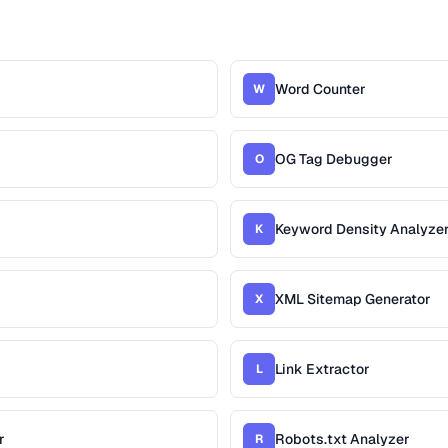
Word Counter
W
OG Tag Debugger
O
Keyword Density Analyze
K
XML Sitemap Generator
X
Link Extractor
L
r
Robots.txt Analyzer
R