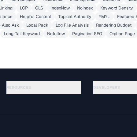
Linking
LCP
CLS
IndexNow
Noindex
Keyword Density
alance
Helpful Content
Topical Authority
YMYL
Featured 
 Also Ask
Local Pack
Log File Analysis
Rendering Budget
Long-Tail Keyword
Nofollow
Pagination SEO
Orphan Page
RESOURCES
DEVELOPERS
API Documentation
الأدلة
(645)
OpenAPI Spec
المسرد
(695)
llms.txt
حالات الاستخدام
(302)
Embed Widget
صيغ الملفات
(131)
التحويلات
(1484)