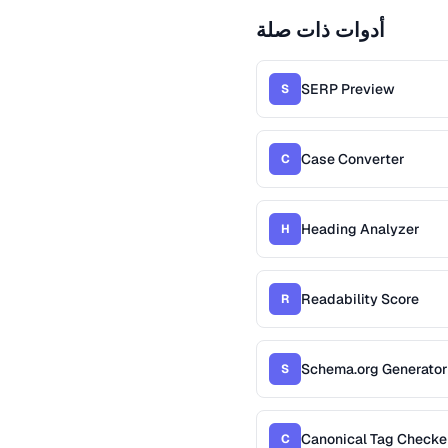
أدوات ذات صلة
SERP Preview
S
Case Converter
C
Heading Analyzer
H
Readability Score
R
Schema.org Generator
S
Canonical Tag Checke
C