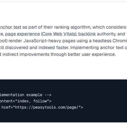
nchor text
as part of their ranking algorithm, which considers
ce,
page experience
(
Core Web Vitals
),
backlink
authority, and
ebot) render JavaScript-heavy pages using a headless Chromi
till discovered and indexed faster. Implementing anchor text 
nd indirect improvements through better user experience.
lementation example -->

ontent="index, follow">

 href="https://peasytools.com/page/">
