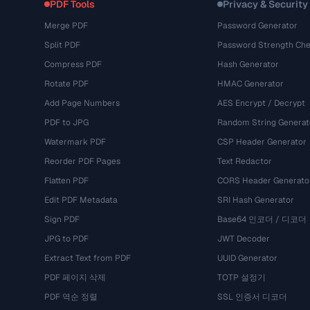
PDF Tools
Privacy & Security
Merge PDF
Password Generator
Split PDF
Password Strength Che
Compress PDF
Hash Generator
Rotate PDF
HMAC Generator
Add Page Numbers
AES Encrypt / Decrypt
PDF to JPG
Random String Generat
Watermark PDF
CSP Header Generator
Reorder PDF Pages
Text Redactor
Flatten PDF
CORS Header Generato
Edit PDF Metadata
SRI Hash Generator
Sign PDF
Base64 인코더 / 디코더
JPG to PDF
JWT Decoder
Extract Text from PDF
UUID Generator
PDF 페이지 삭제
TOTP 설정기
PDF 역순 정렬
SSL 인증서 디코더