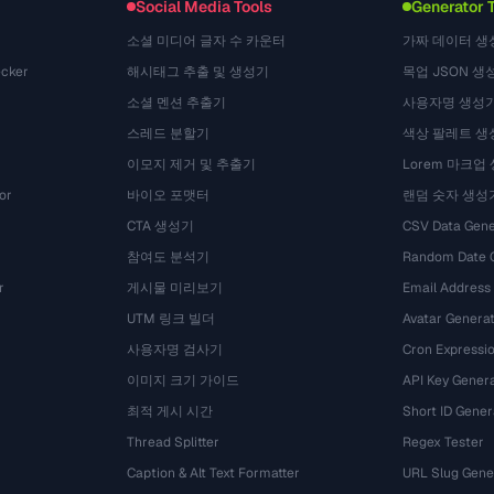
Social Media Tools
Generator 
소셜 미디어 글자 수 카운터
가짜 데이터 생
cker
해시태그 추출 및 생성기
목업 JSON 생
소셜 멘션 추출기
사용자명 생성
스레드 분할기
색상 팔레트 생
이모지 제거 및 추출기
Lorem 마크업
or
바이오 포맷터
랜덤 숫자 생성
CTA 생성기
CSV Data Gene
참여도 분석기
Random Date 
r
게시물 미리보기
Email Address
UTM 링크 빌더
Avatar Genera
사용자명 검사기
Cron Expressio
이미지 크기 가이드
API Key Gener
최적 게시 시간
Short ID Gener
Thread Splitter
Regex Tester
Caption & Alt Text Formatter
URL Slug Gene