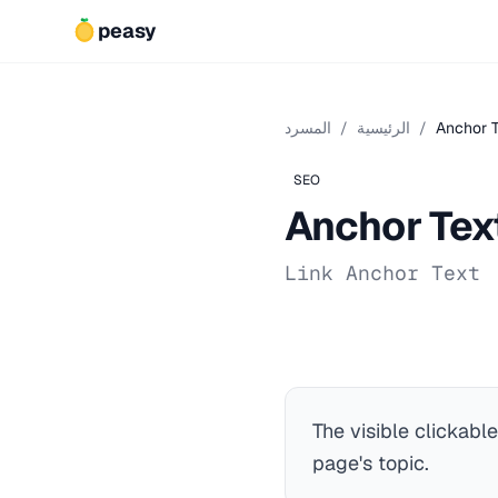
peasy
Anchor T
/
الرئيسية
/
المسرد
SEO
Anchor Tex
Link Anchor Text
The visible clickabl
page's topic.