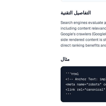
التفاصيل التقنية
Search engines evaluate
a
including content relevan
Google's crawlers (Googl
side rendered content is s
direct ranking benefits a
مثال
```html

<!-- Anchor Text: imp
<meta name="robots" c
<link rel="canonical"
```