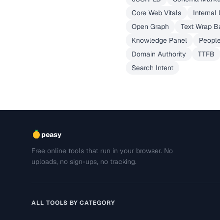
Core Web Vitals
Internal 
Open Graph
Text Wrap B
Knowledge Panel
People
Domain Authority
TTFB
Search Intent
peasy
Free online tools that run in your browser. No
uploads, no sign-ups, no tracking.
ALL TOOLS BY CATEGORY