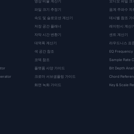
영상 비율 계산기
오디오 파일 크
파일 크기 추정기
음계 주파수 차
속도 및 슬로모션 계산기
데시벨 참조 가
저장 공간 플래너
레이턴시 계산
자막 시간 변환기
센트 계산기
대역폭 계산기
라우드니스 표
색 공간 참조
EQ Frequency
코덱 참조
Sample Rate C
tor
플랫폼 사양 가이드
Bit Depth Anal
nerator
크로마 서브샘플링 가이드
Chord Referen
화면 녹화 가이드
Key & Scale R