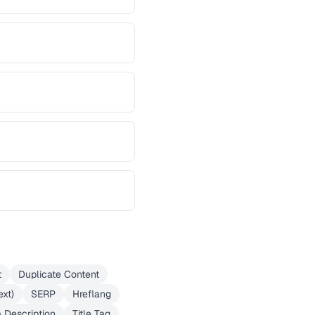
t
Duplicate Content
ext)
SERP
Hreflang
 Description
Title Tag