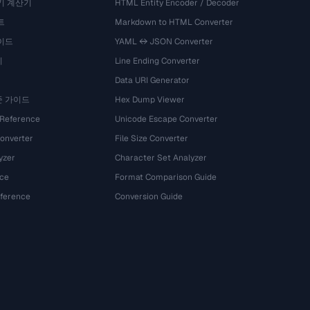
기 계산기
HTML Entity Encoder / Decoder
트
Markdown to HTML Converter
이드
YAML ↔ JSON Converter
기
Line Ending Converter
Data URI Generator
준 가이드
Hex Dump Viewer
 Reference
Unicode Escape Converter
onverter
File Size Converter
yzer
Character Set Analyzer
ce
Format Comparison Guide
eference
Conversion Guide